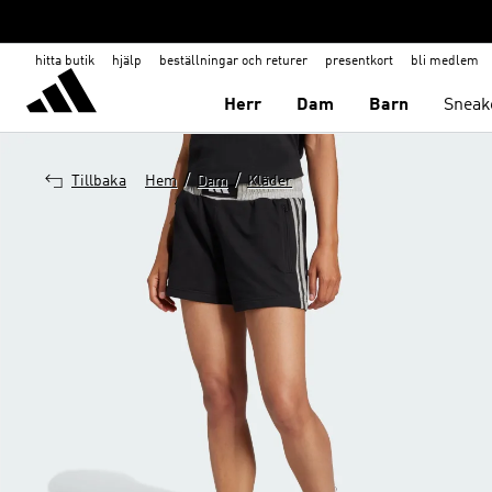
hitta butik
hjälp
beställningar och returer
presentkort
bli medlem
Herr
Dam
Barn
Sneak
/
/
Tillbaka
Hem
Dam
Kläder