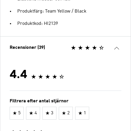
Produktfärg: Team Yellow / Black
Produktkod: HI2139
Recensioner (39)
4.4
Filtrera efter antal stjärnor
5
4
3
2
1