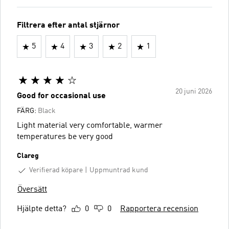
Filtrera efter antal stjärnor
5
4
3
2
1
20 juni 2026
Good for occasional use
FÄRG:
Black
Light material very comfortable, warmer
temperatures be very good
Clareg
Verifierad köpare
Uppmuntrad kund
Översätt
Hjälpte detta?
0
0
Rapportera recension