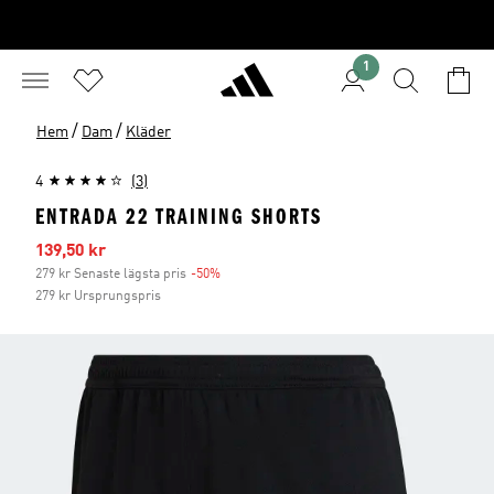
1
/
/
Hem
Dam
Kläder
4
(3)
ENTRADA 22 TRAINING SHORTS
Reapris
139,50 kr
279 kr Senaste lägsta pris
-50%
Rabatt
279 kr Ursprungspris