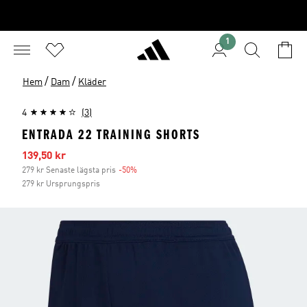
1
/
/
Hem
Dam
Kläder
4
(3)
ENTRADA 22 TRAINING SHORTS
Reapris
139,50 kr
279 kr Senaste lägsta pris
-50%
Rabatt
279 kr Ursprungspris