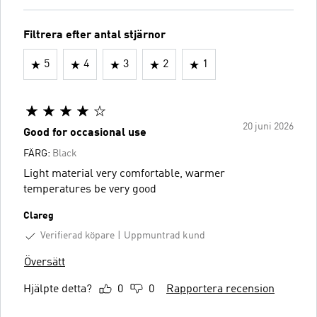
Filtrera efter antal stjärnor
5
4
3
2
1
20 juni 2026
Good for occasional use
FÄRG:
Black
Light material very comfortable, warmer
temperatures be very good
Clareg
Verifierad köpare
Uppmuntrad kund
Översätt
Hjälpte detta?
0
0
Rapportera recension