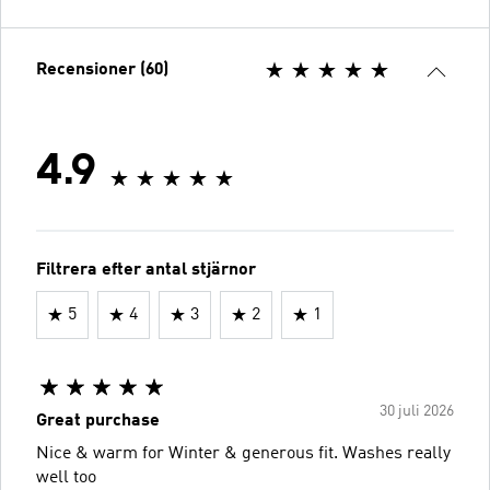
Recensioner (60)
4.9
Filtrera efter antal stjärnor
5
4
3
2
1
30 juli 2026
Great purchase
Nice & warm for Winter & generous fit. Washes really
well too