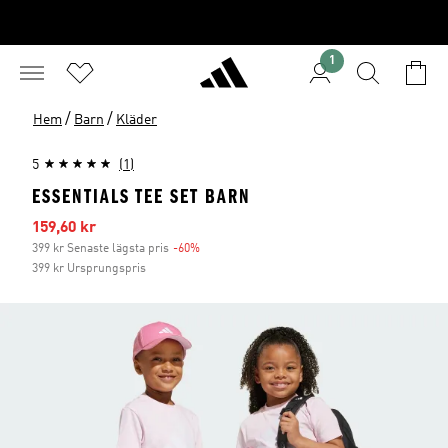
1
/
/
Hem
Barn
Kläder
5
(1)
ESSENTIALS TEE SET BARN
Reapris
159,60 kr
399 kr Senaste lägsta pris
-60%
Rabatt
399 kr Ursprungspris