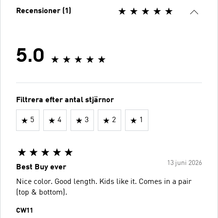
Recensioner (1)
5.0
Filtrera efter antal stjärnor
5
4
3
2
1
13 juni 2026
Best Buy ever
Nice color. Good length. Kids like it. Comes in a pair
(top & bottom).
CW11