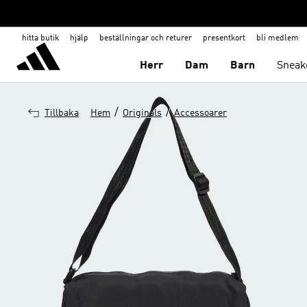
hitta butik
hjälp
beställningar och returer
presentkort
bli medlem
Herr
Dam
Barn
Sneak
/
/
Tillbaka
Hem
Originals
Accessoarer