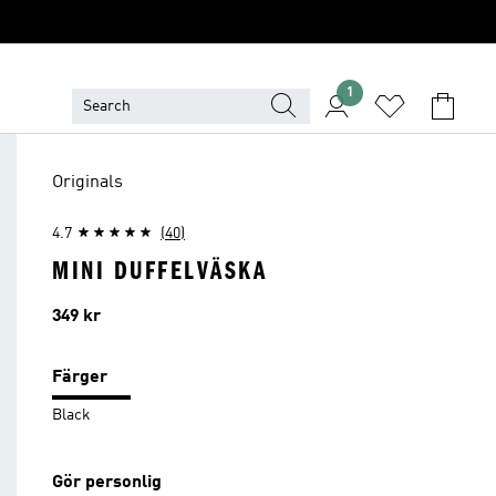
1
Originals
4.7
(40)
MINI DUFFELVÄSKA
Pris
349 kr
Färger
Black
Gör personlig