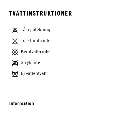
TVÄTTINSTRUKTIONER
Tål ej blekning
Torktumla inte
Kemtvätta inte
Stryk inte
Ej vattentvätt
Information