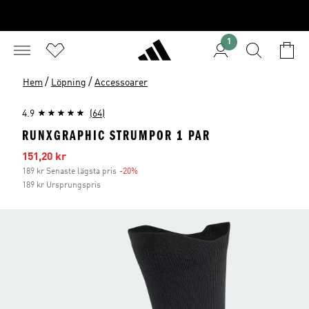
1
/
/
Hem
Löpning
Accessoarer
4.9
(64)
RUNXGRAPHIC STRUMPOR 1 PAR
Reapris
151,20 kr
189 kr Senaste lägsta pris
-20%
Rabatt
189 kr Ursprungspris