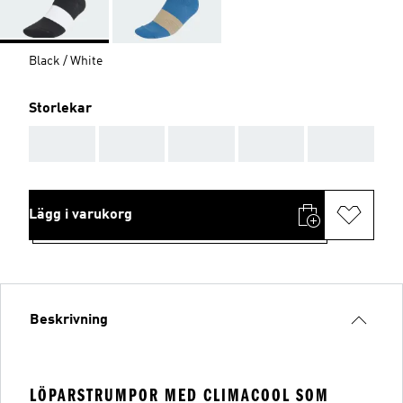
Black / White
Storlekar
AAA
AAA
AAA
AAA
AAA
Lägg i varukorg
Beskrivning
LÖPARSTRUMPOR MED CLIMACOOL SOM