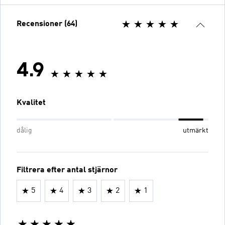
Recensioner (64)
4.9
Kvalitet
dålig
utmärkt
Filtrera efter antal stjärnor
5
4
3
2
1