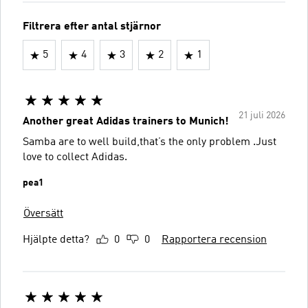
Filtrera efter antal stjärnor
5
4
3
2
1
21 juli 2026
Another great Adidas trainers to Munich!
Samba are to well build,that’s the only problem .Just
love to collect Adidas.
pea1
Översätt
Hjälpte detta?
0
0
Rapportera recension