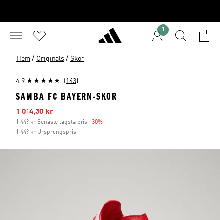
1
/
/
Hem
Originals
Skor
4.9
(143)
SAMBA FC BAYERN-SKOR
Reapris
1 014,30 kr
1 449 kr Senaste lägsta pris
-30%
Rabatt
1 449 kr Ursprungspris