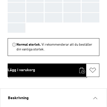
AAA
AAA
AAA
AAA
AAA
AAA
AAA
AAA
AAA
AAA
AAA
Normal storlek.
Vi rekommenderar att du beställer
din vanliga storlek.
Lägg i varukorg
Beskrivning