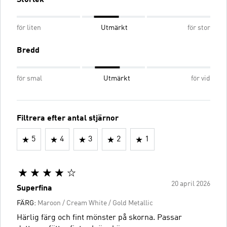
Storlek
för liten
Utmärkt
för stor
Bredd
för smal
Utmärkt
för vid
Filtrera efter antal stjärnor
5
4
3
2
1
20 april 2026
Superfina
FÄRG:
Maroon / Cream White / Gold Metallic
Härlig färg och fint mönster på skorna. Passar