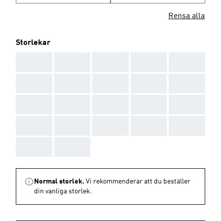
Rensa alla
Storlekar
AAA
AAA
AAA
AAA
AAA
AAA
AAA
AAA
AAA
AAA
AAA
AAA
AAA
AAA
AAA
AAA
AAA
AAA
AAA
AAA
AAA
AAA
Normal storlek.
Vi rekommenderar att du beställer
din vanliga storlek.