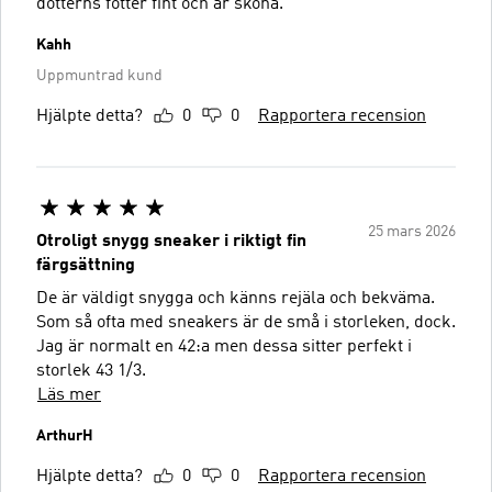
dotterns fötter fint och är sköna.
Kahh
Uppmuntrad kund
Hjälpte detta?
0
0
Rapportera recension
25 mars 2026
Otroligt snygg sneaker i riktigt fin
färgsättning
De är väldigt snygga och känns rejäla och bekväma.
Som så ofta med sneakers är de små i storleken, dock.
Jag är normalt en 42:a men dessa sitter perfekt i
storlek 43 1/3.
Läs mer
ArthurH
Hjälpte detta?
0
0
Rapportera recension