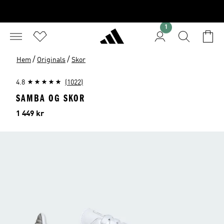
1
/
/
Hem
Originals
Skor
4.8
(1022)
SAMBA OG SKOR
Pris
1 449 kr