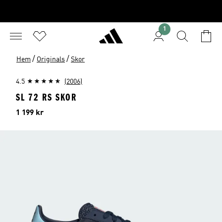
1
/
/
Hem
Originals
Skor
4.5
(2006)
SL 72 RS SKOR
Pris
1 199 kr