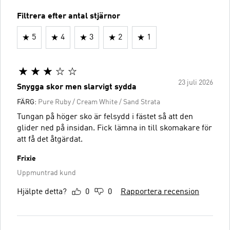
Filtrera efter antal stjärnor
5
4
3
2
1
23 juli 2026
Snygga skor men slarvigt sydda
FÄRG:
Pure Ruby / Cream White / Sand Strata
Tungan på höger sko är felsydd i fästet så att den
glider ned på insidan. Fick lämna in till skomakare för
att få det åtgärdat.
Frixie
Uppmuntrad kund
Hjälpte detta?
0
0
Rapportera recension