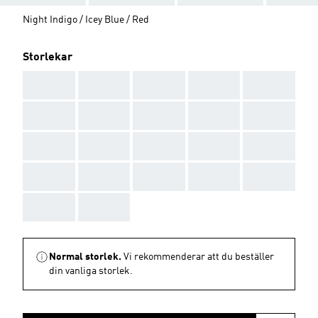
Night Indigo / Icey Blue / Red
Storlekar
AAA
AAA
AAA
AAA
AAA
AAA
AAA
AAA
AAA
AAA
AAA
AAA
AAA
AAA
AAA
AAA
AAA
AAA
AAA
AAA
AAA
AAA
Normal storlek.
Vi rekommenderar att du beställer
din vanliga storlek.