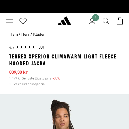
1
/
/
Hem
Herr
Kläder
4.7
(30)
TERREX XPERIOR CLIMAWARM LIGHT FLEECE
HOODED JACKA
Reapris
839,30 kr
1 199 kr Senaste lägsta pris
-30%
Rabatt
1 199 kr Ursprungspris