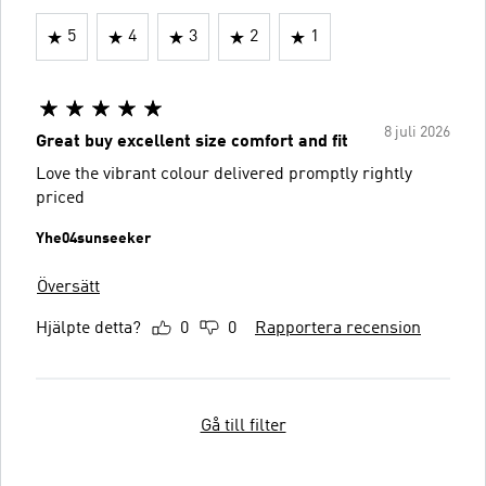
5
4
3
2
1
8 juli 2026
Great buy excellent size comfort and fit
Love the vibrant colour delivered promptly rightly
priced
Yhe04sunseeker
Översätt
Hjälpte detta?
0
0
Rapportera recension
Gå till filter