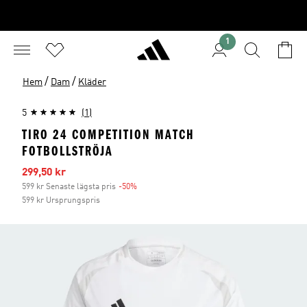
1
/
/
Hem
Dam
Kläder
5
(1)
TIRO 24 COMPETITION MATCH
FOTBOLLSTRÖJA
Reapris
299,50 kr
599 kr Senaste lägsta pris
-50%
Rabatt
599 kr Ursprungspris