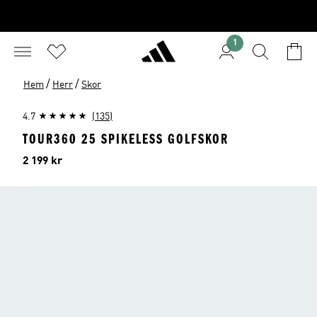
1
/
/
Hem
Herr
Skor
4.7
(135)
TOUR360 25 SPIKELESS GOLFSKOR
Pris
2 199 kr