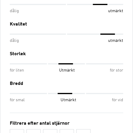
dålig
utmärkt
Kvalitet
dålig
utmärkt
Storlek
för liten
Utmärkt
för stor
Bredd
för smal
Utmärkt
för vid
Filtrera efter antal stjärnor