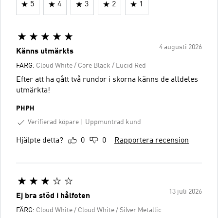
5
4
3
2
1
4 augusti 2026
Känns utmärkts
FÄRG:
Cloud White / Core Black / Lucid Red
Efter att ha gått två rundor i skorna känns de alldeles
utmärkta!
PHPH
Verifierad köpare
Uppmuntrad kund
Hjälpte detta?
0
0
Rapportera recension
13 juli 2026
Ej bra stöd i hålfoten
FÄRG:
Cloud White / Cloud White / Silver Metallic