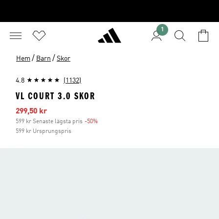
1
/
/
Hem
Barn
Skor
4.8
(1132)
VL COURT 3.0 SKOR
Reapris
299,50 kr
599 kr Senaste lägsta pris
-50%
Rabatt
599 kr Ursprungspris