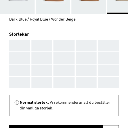
Dark Blue / Royal Blue / Wonder Beige
Storlekar
AAA
AAA
AAA
AAA
AAA
AAA
AAA
AAA
AAA
AAA
AAA
AAA
AAA
AAA
AAA
AAA
AAA
AAA
AAA
AAA
Normal storlek.
Vi rekommenderar att du beställer
din vanliga storlek.