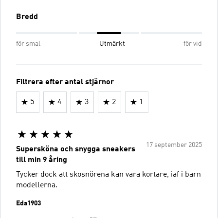
Bredd
för smal
Utmärkt
för vid
Filtrera efter antal stjärnor
5
4
3
2
1
17 september 2025
Supersköna och snygga sneakers
till min 9 åring
Tycker dock att skosnörena kan vara kortare, iaf i barn
modellerna.
Eda1903