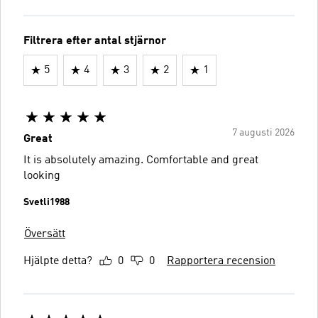
Filtrera efter antal stjärnor
5
4
3
2
1
7 augusti 2026
Great
It is absolutely amazing. Comfortable and great
looking
Svetli1988
Översätt
Hjälpte detta?
0
0
Rapportera recension