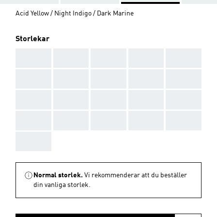
Acid Yellow / Night Indigo / Dark Marine
Storlekar
AAA
AAA
AAA
AAA
AAA
AAA
AAA
AAA
AAA
AAA
AAA
AAA
AAA
AAA
AAA
AAA
AAA
AAA
AAA
AAA
AAA
Normal storlek.
Vi rekommenderar att du beställer
din vanliga storlek.