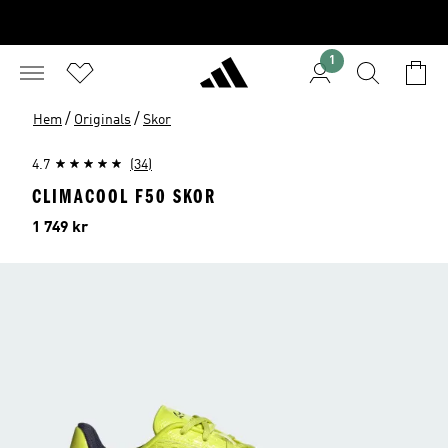
1
/
/
Hem
Originals
Skor
4.7
(34)
CLIMACOOL F50 SKOR
Pris
1 749 kr