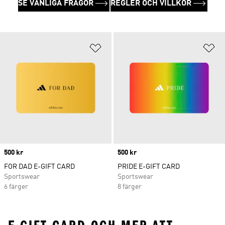
SE VANLIGA FRÅGOR
REGLER OCH VILLKOR
Lägg till på önskelistan
Lä
Price
500 kr
Price
500 kr
FOR DAD E-GIFT CARD
PRIDE E-GIFT CARD
Sportswear
Sportswear
6 färger
8 färger