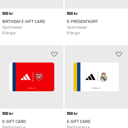
Price
500 kr
Price
500 kr
BIRTHDAY E-GIFT CARD
E-PRESENTKORT
Sportswear
Sportswear
8 färger
8 färger
Lägg till på önskelistan
Lä
Price
500 kr
Price
500 kr
E-GIFT CARD
E-GIFT CARD
Performance
Performance