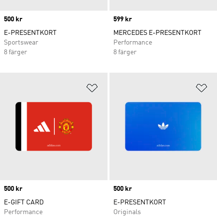
Price
500 kr
Price
599 kr
E-PRESENTKORT
MERCEDES E-PRESENTKORT
Sportswear
Performance
8 färger
8 färger
Lägg till på önskelistan
Lä
Price
500 kr
Price
500 kr
E-GIFT CARD
E-PRESENTKORT
Performance
Originals