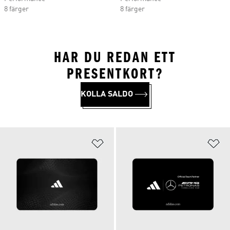
8 färger
8 färger
HAR DU REDAN ETT
PRESENTKORT?
KOLLA SALDO
Lägg till på önskelistan
Lä