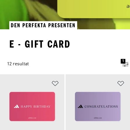
DEN PERFEKTA PRESENTEN
E - GIFT CARD
1
12 resultat
Lägg till på önskelistan
Lä