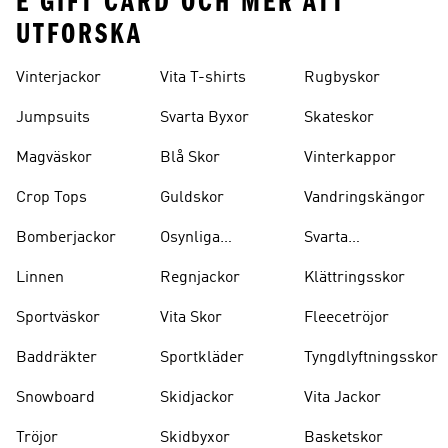
E GIFT CARD OCH MER ATT
UTFORSKA
Vinterjackor
Vita T-shirts
Rugbyskor
Jumpsuits
Svarta Byxor
Skateskor
Magväskor
Blå Skor
Vinterkappor
Crop Tops
Guldskor
Vandringskängor
Bomberjackor
Osynliga
Svarta
Strumpor
Ryggsäckar
Linnen
Regnjackor
Klättringsskor
Sportväskor
Vita Skor
Fleecetröjor
Baddräkter
Sportkläder
Tyngdlyftningsskor
Snowboard
Skidjackor
Vita Jackor
Tröjor
Skidbyxor
Basketskor