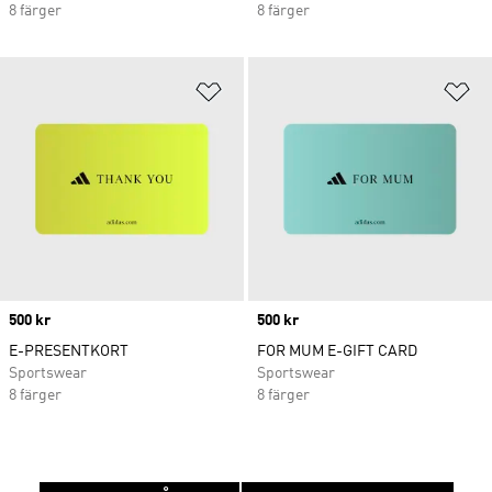
8 färger
8 färger
Lägg till på önskelistan
Lä
Price
500 kr
Price
500 kr
E-PRESENTKORT
FOR MUM E-GIFT CARD
Sportswear
Sportswear
8 färger
8 färger