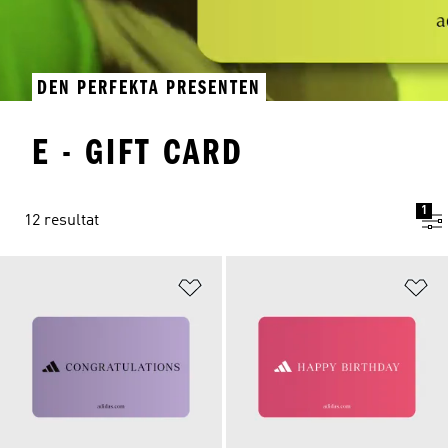
DEN PERFEKTA PRESENTEN
E - GIFT CARD
1
12 resultat
Lägg till på önskelistan
Lä