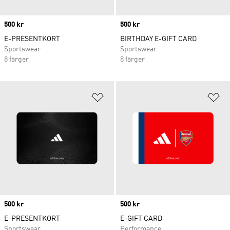
Price
500 kr
Price
500 kr
E-PRESENTKORT
BIRTHDAY E-GIFT CARD
Sportswear
Sportswear
8 färger
8 färger
Lägg till på önskelistan
Lä
Price
500 kr
Price
500 kr
E-PRESENTKORT
E-GIFT CARD
Sportswear
Performance