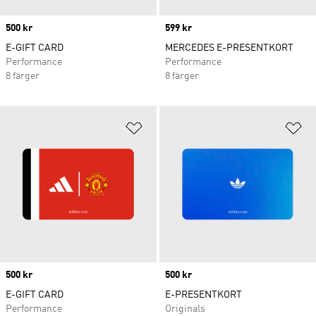
Price
500 kr
Price
599 kr
E-GIFT CARD
MERCEDES E-PRESENTKORT
Performance
Performance
8 färger
8 färger
Lägg till på önskelistan
Lä
Price
500 kr
Price
500 kr
E-GIFT CARD
E-PRESENTKORT
Performance
Originals