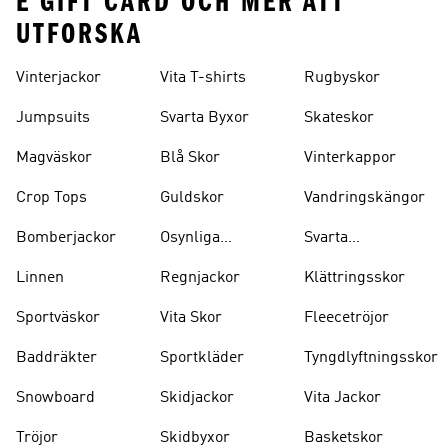
E GIFT CARD OCH MER ATT
UTFORSKA
Vinterjackor
Vita T-shirts
Rugbyskor
Jumpsuits
Svarta Byxor
Skateskor
Magväskor
Blå Skor
Vinterkappor
Crop Tops
Guldskor
Vandringskängor
Bomberjackor
Osynliga
Svarta
Strumpor
Ryggsäckar
Linnen
Regnjackor
Klättringsskor
Sportväskor
Vita Skor
Fleecetröjor
Baddräkter
Sportkläder
Tyngdlyftningsskor
Snowboard
Skidjackor
Vita Jackor
Tröjor
Skidbyxor
Basketskor