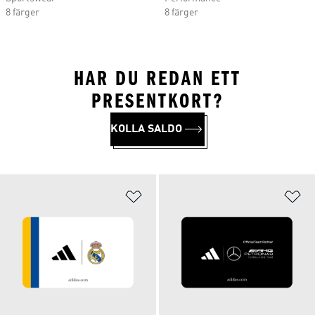
8 färger
8 färger
HAR DU REDAN ETT
PRESENTKORT?
KOLLA SALDO
Lägg till på önskelistan
Lä