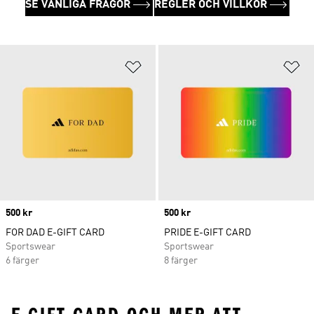
SE VANLIGA FRÅGOR
REGLER OCH VILLKOR
Lägg till på önskelistan
Lä
Price
500 kr
Price
500 kr
FOR DAD E-GIFT CARD
PRIDE E-GIFT CARD
Sportswear
Sportswear
6 färger
8 färger