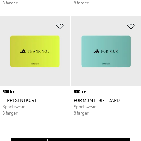
8 färger
8 färger
Lägg till på önskelistan
Lä
Price
500 kr
Price
500 kr
E-PRESENTKORT
FOR MUM E-GIFT CARD
Sportswear
Sportswear
8 färger
8 färger