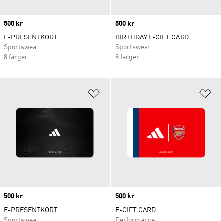
Price
500 kr
Price
500 kr
E-PRESENTKORT
BIRTHDAY E-GIFT CARD
Sportswear
Sportswear
8 färger
8 färger
Lägg till på önskelistan
Lä
Price
500 kr
Price
500 kr
E-PRESENTKORT
E-GIFT CARD
Sportswear
Performance