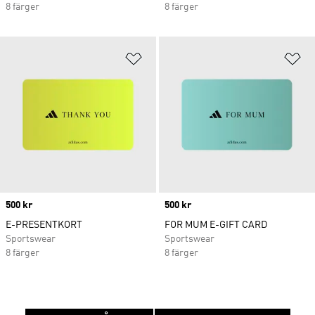
8 färger
8 färger
Lägg till på önskelistan
Lä
Price
500 kr
Price
500 kr
E-PRESENTKORT
FOR MUM E-GIFT CARD
Sportswear
Sportswear
8 färger
8 färger