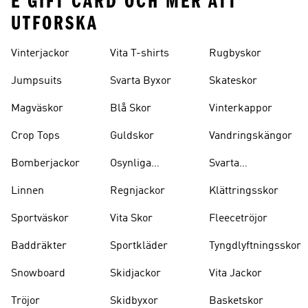
E GIFT CARD OCH MER ATT
UTFORSKA
Vinterjackor
Vita T-shirts
Rugbyskor
Jumpsuits
Svarta Byxor
Skateskor
Magväskor
Blå Skor
Vinterkappor
Crop Tops
Guldskor
Vandringskängor
Bomberjackor
Osynliga
Svarta
Strumpor
Ryggsäckar
Linnen
Regnjackor
Klättringsskor
Sportväskor
Vita Skor
Fleecetröjor
Baddräkter
Sportkläder
Tyngdlyftningsskor
Snowboard
Skidjackor
Vita Jackor
Tröjor
Skidbyxor
Basketskor