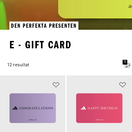
DEN PERFEKTA PRESENTEN
E - GIFT CARD
1
12 resultat
Lägg till på önskelistan
Lä