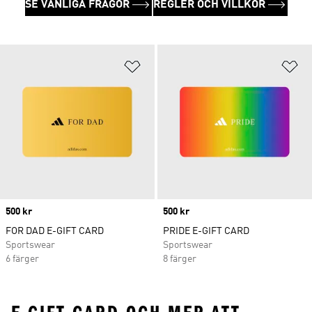
SE VANLIGA FRÅGOR
REGLER OCH VILLKOR
Lägg till på önskelistan
Lä
Price
500 kr
Price
500 kr
FOR DAD E-GIFT CARD
PRIDE E-GIFT CARD
Sportswear
Sportswear
6 färger
8 färger