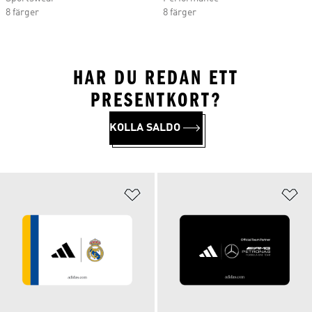
8 färger
8 färger
HAR DU REDAN ETT
PRESENTKORT?
KOLLA SALDO
Lägg till på önskelistan
Lä