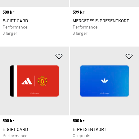
Price
500 kr
Price
599 kr
E-GIFT CARD
MERCEDES E-PRESENTKORT
Performance
Performance
8 färger
8 färger
Lägg till på önskelistan
Lä
Price
500 kr
Price
500 kr
E-GIFT CARD
E-PRESENTKORT
Performance
Originals