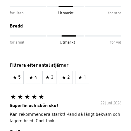
för liten
Utmärkt
för stor
Bredd
för smal
Utmärkt
för vid
Filtrera efter antal stjärnor
5
4
3
2
1
22 juni 2026
Superfin och skön sko!
Kan rekommendera starkt! Känd så långt bekväm och
lagom bred. Cool look.