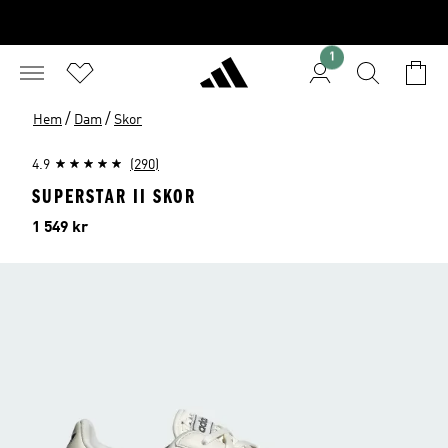
1
/
/
Hem
Dam
Skor
4.9
(290)
SUPERSTAR II SKOR
Pris
1 549 kr