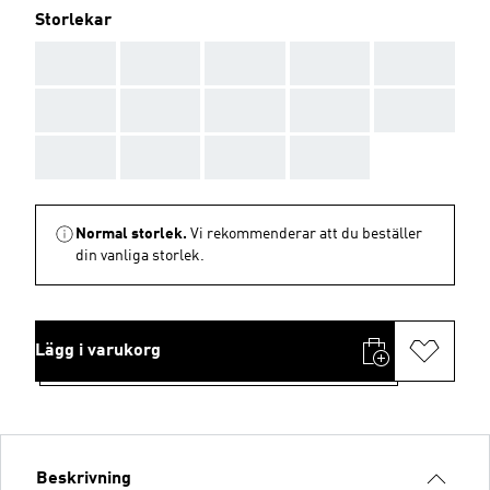
Storlekar
AAA
AAA
AAA
AAA
AAA
AAA
AAA
AAA
AAA
AAA
AAA
AAA
AAA
AAA
Normal storlek.
Vi rekommenderar att du beställer
din vanliga storlek.
Lägg i varukorg
Beskrivning