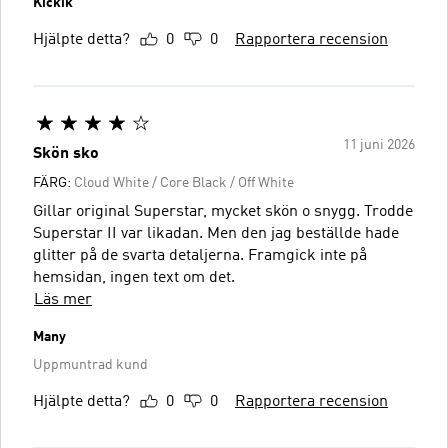
Kickik
Hjälpte detta?
0
0
Rapportera recension
11 juni 2026
Skön sko
FÄRG:
Cloud White / Core Black / Off White
Gillar original Superstar, mycket skön o snygg. Trodde
Superstar II var likadan. Men den jag beställde hade
glitter på de svarta detaljerna. Framgick inte på
hemsidan, ingen text om det.
Läs mer
Many
Uppmuntrad kund
Hjälpte detta?
0
0
Rapportera recension