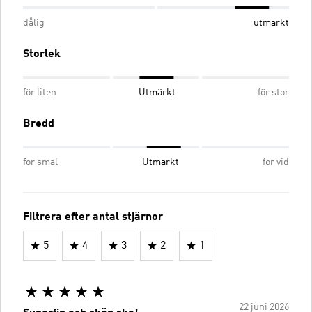
dålig
utmärkt
Storlek
för liten
Utmärkt
för stor
Bredd
för smal
Utmärkt
för vid
Filtrera efter antal stjärnor
5
4
3
2
1
22 juni 2026