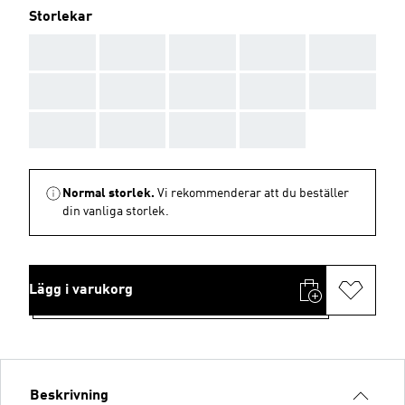
Storlekar
AAA
AAA
AAA
AAA
AAA
AAA
AAA
AAA
AAA
AAA
AAA
AAA
AAA
AAA
Normal storlek.
Vi rekommenderar att du beställer
din vanliga storlek.
Lägg i varukorg
Beskrivning