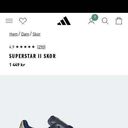
1
/
/
Hem
Dam
Skor
4.9
(290)
SUPERSTAR II SKOR
Pris
1 449 kr