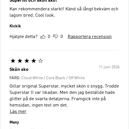
Superfin och skön sko!
Kan rekommendera starkt! Känd så långt bekväm och
lagom bred. Cool look.
Kickik
Hjälpte detta?
0
0
Rapportera recension
11 juni 2026
Skön sko
FÄRG:
Cloud White / Core Black / Off White
Gillar original Superstar, mycket skön o snygg. Trodde
Superstar II var likadan. Men den jag beställde hade
glitter på de svarta detaljerna. Framgick inte på
hemsidan, ingen text om det.
Läs mer
Many