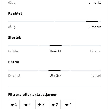
dålig
utmärkt
Kvalitet
dålig
utmärkt
Storlek
för liten
Utmärkt
för stor
Bredd
för smal
Utmärkt
för vid
Filtrera efter antal stjärnor
5
4
3
2
1