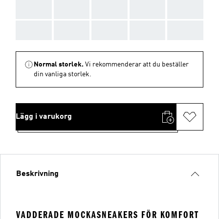
AAA
AAA
AAA
AAA
AAA
AAA
AAA
AAA
AAA
AAA
Normal storlek.
Vi rekommenderar att du beställer
din vanliga storlek.
Lägg i varukorg
Beskrivning
VADDERADE MOCKASNEAKERS FÖR KOMFORT