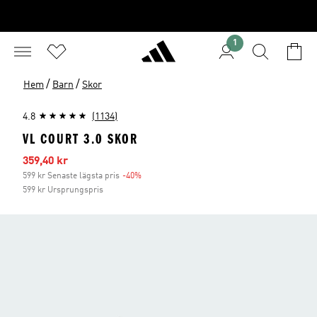
1
/
/
Hem
Barn
Skor
4.8
(1134)
VL COURT 3.0 SKOR
Reapris
359,40 kr
599 kr Senaste lägsta pris
-40%
Rabatt
599 kr Ursprungspris