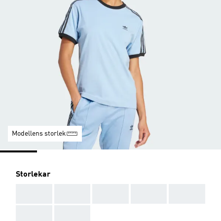
Modellens storlek
Storlekar
AAA
AAA
AAA
AAA
AAA
AAA
AAA