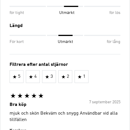
för tight
Utmärkt
för lös
Längd
För kort
Utmärkt
för lång
Filtrera efter antal stjärnor
5
4
3
2
1
7 september 2025
Bra köp
mjuk och skön Bekväm och snygg Användbar vid alla
tillfällen