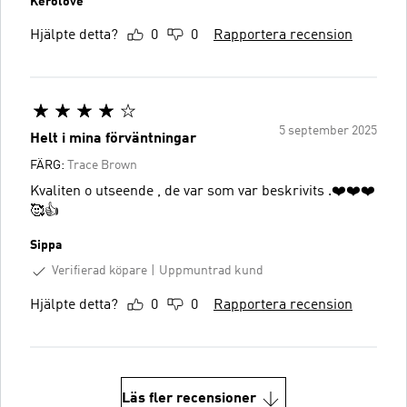
Kerolove
Hjälpte detta?
0
0
Rapportera recension
5 september 2025
Helt i mina förväntningar
FÄRG:
Trace Brown
Kvaliten o utseende , de var som var beskrivits .❤️❤️❤️
🥰👍
Sippa
Verifierad köpare
Uppmuntrad kund
Hjälpte detta?
0
0
Rapportera recension
Läs fler recensioner