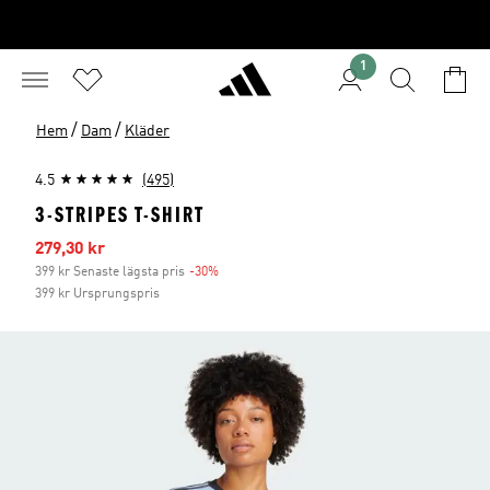
1
/
/
Hem
Dam
Kläder
4.5
(495)
3-STRIPES T-SHIRT
Reapris
279,30 kr
399 kr Senaste lägsta pris
-30%
Rabatt
399 kr Ursprungspris