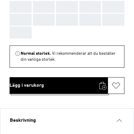
AAA
AAA
AAA
AAA
AAA
AAA
AAA
AAA
AAA
AAA
AAA
Normal storlek.
Vi rekommenderar att du beställer
din vanliga storlek.
Lägg i varukorg
Beskrivning