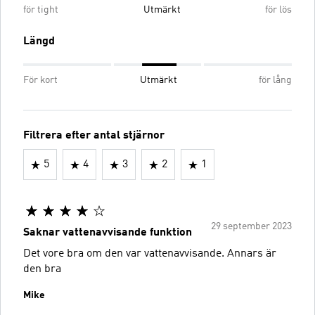
för tight
Utmärkt
för lös
Längd
För kort
Utmärkt
för lång
Filtrera efter antal stjärnor
5
4
3
2
1
29 september 2023
Saknar vattenavvisande funktion
Det vore bra om den var vattenavvisande. Annars är
den bra
Mike