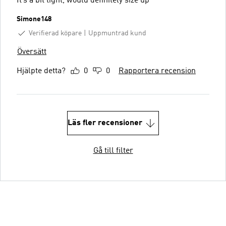
It’s a bit tight, would definitely size up
Simone148
Verifierad köpare
Uppmuntrad kund
Översätt
Hjälpte detta?
0
0
Rapportera recension
Läs fler recensioner
Gå till filter