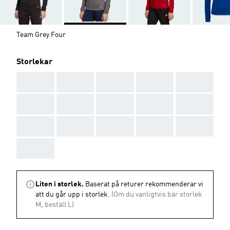
Team Grey Four
Storlekar
AAA
AAA
AAA
AAA
AAA
AAA
AAA
AAA
AAA
AAA
AAA
AAA
AAA
AAA
AAA
AAA
Liten i storlek.
Baserat på returer rekommenderar vi
att du går upp i storlek.
(Om du vanligtvis bär storlek
M, beställ L)