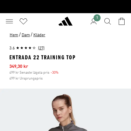
1
/
/
Hem
Dam
Kläder
3.6
(27)
ENTRADA 22 TRAINING TOP
Reapris
349,30 kr
499 kr Senaste lägsta pris
-30%
Rabatt
499 kr Ursprungspris