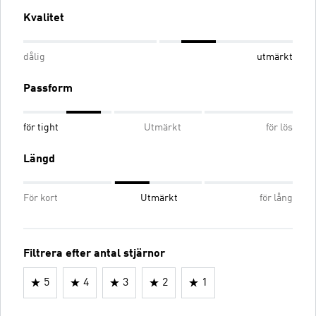
Kvalitet
dålig
utmärkt
Passform
för tight
Utmärkt
för lös
Längd
För kort
Utmärkt
för lång
Filtrera efter antal stjärnor
5
4
3
2
1