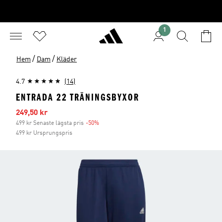
1
/
/
Hem
Dam
Kläder
4.7
(14)
ENTRADA 22 TRÄNINGSBYXOR
Reapris
249,50 kr
499 kr Senaste lägsta pris
-50%
Rabatt
499 kr Ursprungspris