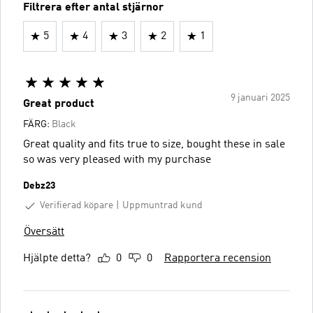
Filtrera efter antal stjärnor
5
4
3
2
1
9 januari 2025
Great product
FÄRG:
Black
Great quality and fits true to size, bought these in sale
so was very pleased with my purchase
Debz23
Verifierad köpare
Uppmuntrad kund
Översätt
Hjälpte detta?
0
0
Rapportera recension