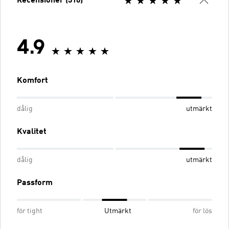
Recensioner (310)
4.9
Komfort
dålig
utmärkt
Kvalitet
dålig
utmärkt
Passform
för tight
Utmärkt
för lös