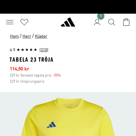
1
/
/
Hem
Herr
Kläder
4.9
(310)
TABELA 23 TRÖJA
Reapris
114,50 kr
229 kr Senaste lägsta pris
-50%
Rabatt
229 kr Ursprungspris