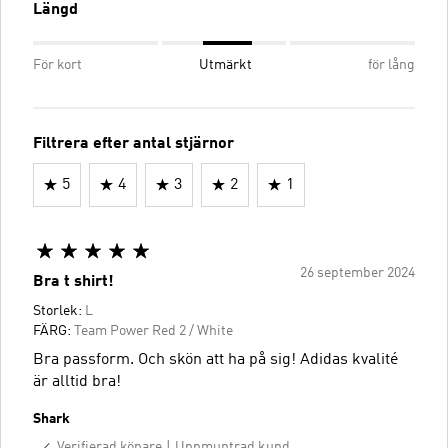
Längd
För kort
Utmärkt
för lång
Filtrera efter antal stjärnor
5
4
3
2
1
26 september 2024
Bra t shirt!
Storlek:
L
FÄRG:
Team Power Red 2 / White
Bra passform. Och skön att ha på sig! Adidas kvalité
är alltid bra!
Shark
Verifierad köpare
Uppmuntrad kund