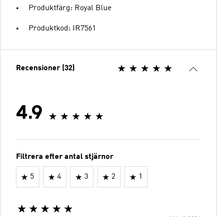
Produktfärg: Royal Blue
Produktkod: IR7561
Recensioner (32)
4.9
Filtrera efter antal stjärnor
5
4
3
2
1