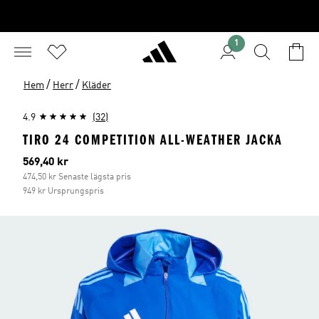
1
/
/
Hem
Herr
Kläder
4.9
(32)
TIRO 24 COMPETITION ALL-WEATHER JACKA
Aktuellt pris
569,40 kr
474,50 kr Senaste lägsta pris
949 kr Ursprungspris