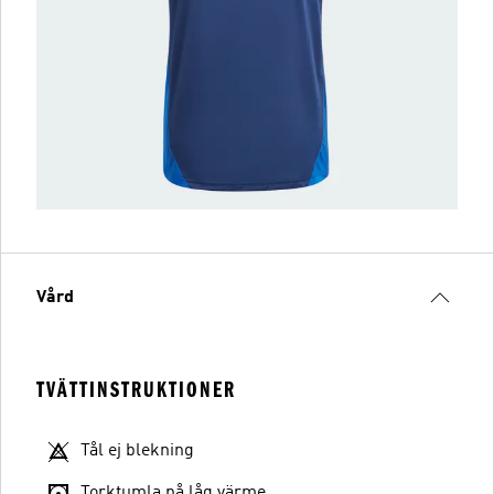
Vård
TVÄTTINSTRUKTIONER
Tål ej blekning
Torktumla på låg värme