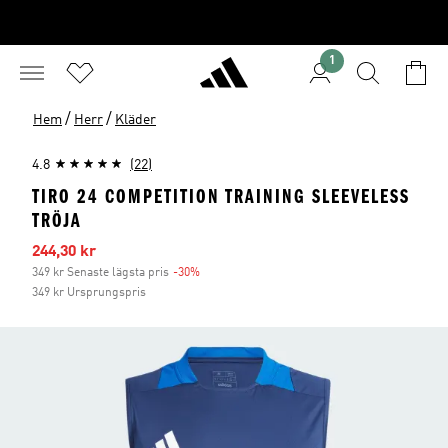
1
/
/
Hem
Herr
Kläder
4.8
(22)
TIRO 24 COMPETITION TRAINING SLEEVELESS
TRÖJA
Reapris
244,30 kr
349 kr Senaste lägsta pris
-30%
Rabatt
349 kr Ursprungspris