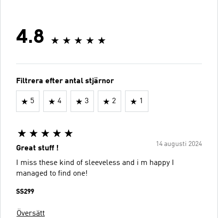
4.8
Filtrera efter antal stjärnor
5
4
3
2
1
14 augusti 2024
Great stuff !
I miss these kind of sleeveless and i m happy I
managed to find one!
SS299
Översätt