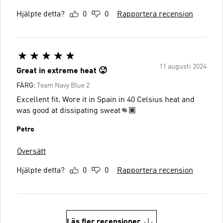
Hjälpte detta?
0
0
Rapportera recension
11 augusti 2024
Great in extreme heat 🥵
FÄRG:
Team Navy Blue 2
Excellent fit. Wore it in Spain in 40 Celsius heat and
was good at dissipating sweat👊🏾
Petro
Översätt
Hjälpte detta?
0
0
Rapportera recension
Läs fler recensioner