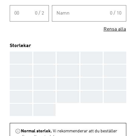
00
0 / 2
Namn
0 / 10
Rensa alla
Storlekar
AAA
AAA
AAA
AAA
AAA
AAA
AAA
AAA
AAA
AAA
AAA
AAA
AAA
AAA
AAA
AAA
AAA
AAA
AAA
AAA
AAA
AAA
Normal storlek.
Vi rekommenderar att du beställer