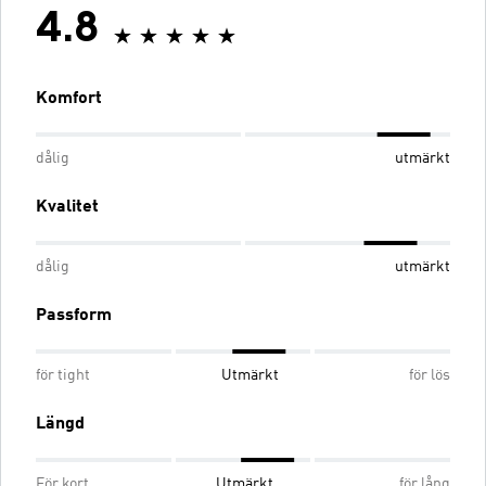
4.8
Komfort
dålig
utmärkt
Kvalitet
dålig
utmärkt
Passform
för tight
Utmärkt
för lös
Längd
För kort
Utmärkt
för lång