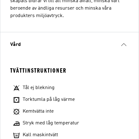
skapats bidrar vi till att minska avfall, minska vårt
beroende av ändliga resurser och minska våra
produkters miljöavtryck.
Vård
TVÄTTINSTRUKTIONER
Tål ej blekning
Torktumla på låg värme
Kemtvätta inte
Stryk med låg temperatur
Kall maskintvätt