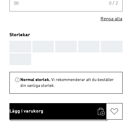
00
0 / 2
Rensa alla
Storlekar
AAA
AAA
AAA
AAA
AAA
AAA
Normal storlek.
Vi rekommenderar att du beställer
din vanliga storlek.
Lägg i varukorg