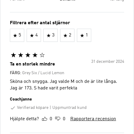
Filtrera efter antal stjärnor
5
4
3
2
1
31 december 2024
Ta en storlek mindre
FÄRG:
Grey Six / Lucid Lemon
Sköna och snygga. Jag valde M och de är lite långa.
Jag är 173. S hade varit perfekta
Coachjanne
Verifierad köpare
Uppmuntrad kund
Hjälpte detta?
0
0
Rapportera recension