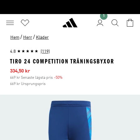
1
/
/
Hem
Herr
Kläder
4.8
(119)
TIRO 24 COMPETITION TRÄNINGSBYXOR
Reapris
334,50 kr
669 kr Senaste lägsta pris
-50%
Rabatt
669 kr Ursprungspris