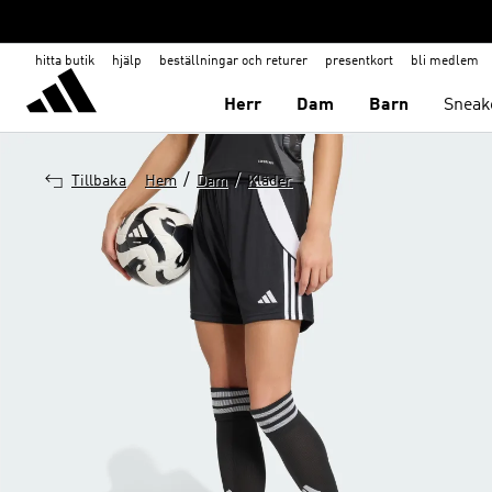
hitta butik
hjälp
beställningar och returer
presentkort
bli medlem
Herr
Dam
Barn
Sneak
/
/
Tillbaka
Hem
Dam
Kläder