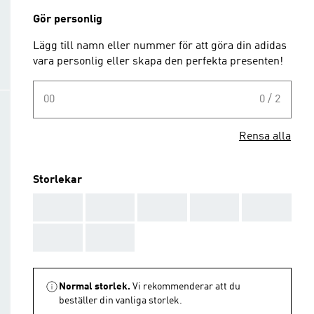
Gör personlig
Lägg till namn eller nummer för att göra din adidas
vara personlig eller skapa den perfekta presenten!
00
0 / 2
Rensa alla
Storlekar
AAA
AAA
AAA
AAA
AAA
AAA
AAA
Normal storlek.
Vi rekommenderar att du
beställer din vanliga storlek.