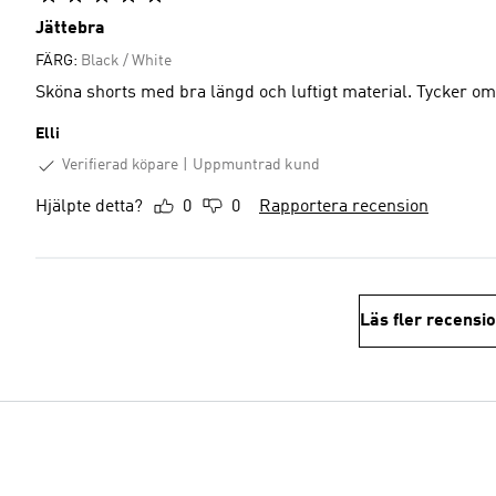
Jättebra
FÄRG:
Black / White
Sköna shorts med bra längd och luftigt material. Tycker o
Elli
Verifierad köpare
Uppmuntrad kund
Hjälpte detta?
0
0
Rapportera recension
Läs fler recensi