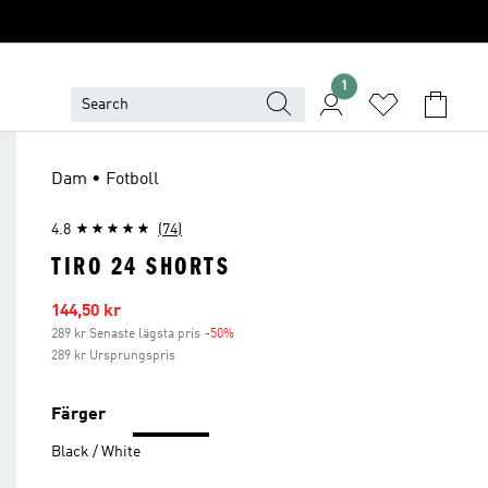
1
Dam • Fotboll
4.8
(74)
TIRO 24 SHORTS
Reapris
144,50 kr
289 kr Senaste lägsta pris
-50%
Rabatt
289 kr Ursprungspris
Färger
Black / White