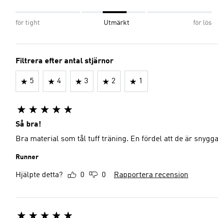
för tight
Utmärkt
för lös
Filtrera efter antal stjärnor
5
4
3
2
1
Så bra!
Bra material som tål tuff träning. En fördel att de är snygg
Runner
Hjälpte detta?
0
0
Rapportera recension