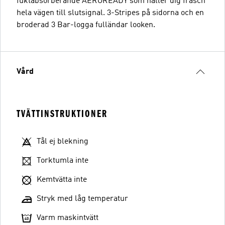
fuktabsorberande AEROREADY som håller dig fräsch
hela vägen till slutsignal. 3-Stripes på sidorna och en
broderad 3 Bar-logga fulländar looken.
Vård
TVÄTTINSTRUKTIONER
Tål ej blekning
Torktumla inte
Kemtvätta inte
Stryk med låg temperatur
Varm maskintvätt