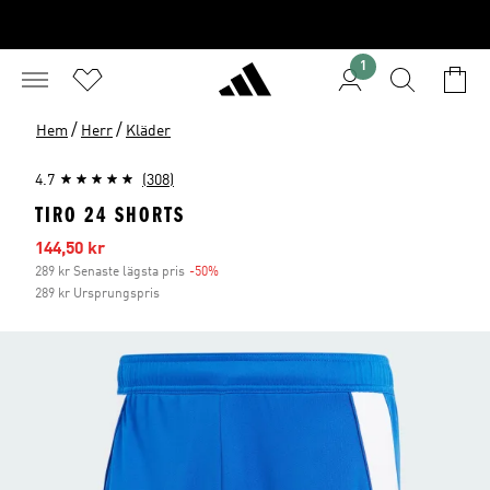
1
/
/
Hem
Herr
Kläder
4.7
(308)
TIRO 24 SHORTS
Reapris
144,50 kr
289 kr Senaste lägsta pris
-50%
Rabatt
289 kr Ursprungspris