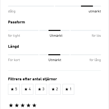
dålig
utmärkt
Passform
för tight
Utmärkt
för lös
Längd
För kort
Utmärkt
för lång
Filtrera efter antal stjärnor
5
4
3
2
1