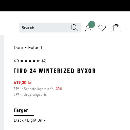
1
Dam • Fotboll
4.3
(4)
TIRO 24 WINTERIZED BYXOR
Reapris
419,30 kr
599 kr Senaste lägsta pris
-30%
Rabatt
599 kr Ursprungspris
Färger
Black / Light Onix