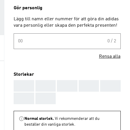
Gör personlig
Lägg till namn eller nummer för att göra din adidas
vara personlig eller skapa den perfekta presenten!
00
0 / 2
Rensa alla
Storlekar
AAA
AAA
AAA
AAA
AAA
AAA
AAA
Normal storlek.
Vi rekommenderar att du
beställer din vanliga storlek.