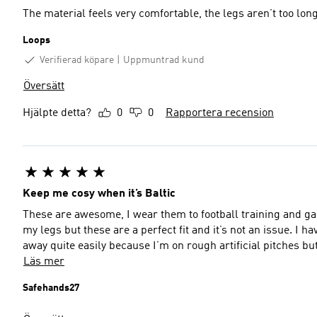
The material feels very comfortable, the legs aren’t too long
Loops
Verifierad köpare
Uppmuntrad kund
Översätt
Hjälpte detta?
0
0
Rapportera recension
Keep me cosy when it’s Baltic
These are awesome, I wear them to football training and ga
my legs but these are a perfect fit and it’s not an issue. I have another pair where the three stripes on the thigh come
away quite easily because I’m on rough artificial pitches bu
Läs mer
Safehands27