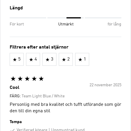
Längd
För kort
Utmärkt
för lång
Filtrera efter antal stjärnor
5
4
3
2
1
22 november 2025
Cool
FÄRG:
Team Light Blue / White
Personlig med bra kvalitet och tufft utförande som gör
den till din egna stil
Tompa
Verifierad köpare
Uppmuntrad kund