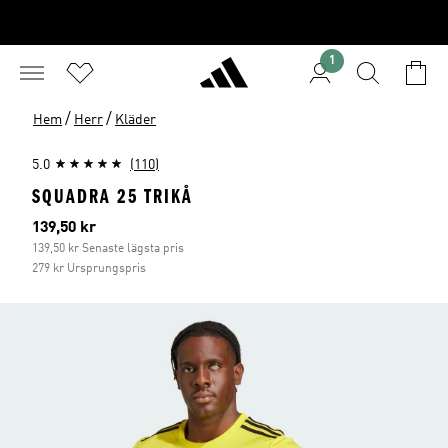
1
/
/
Hem
Herr
Kläder
5.0
(110)
SQUADRA 25 TRIKÅ
Aktuellt pris
139,50 kr
139,50 kr Senaste lägsta pris
279 kr Ursprungspris