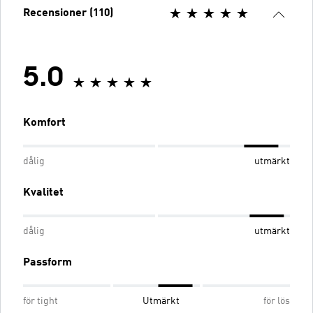
Recensioner (110)
5.0
Komfort
dålig
utmärkt
Kvalitet
dålig
utmärkt
Passform
för tight
Utmärkt
för lös