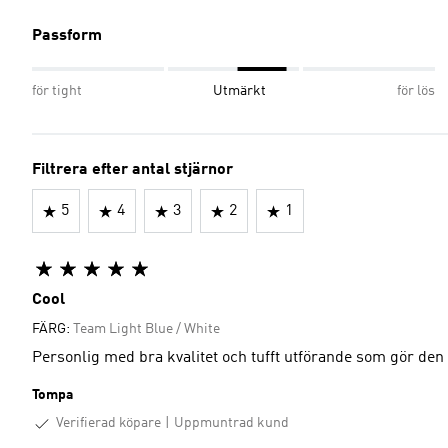
Passform
för tight
Utmärkt
för lös
Filtrera efter antal stjärnor
5
4
3
2
1
Cool
FÄRG:
Team Light Blue / White
Personlig med bra kvalitet och tufft utförande som gör den ti
Tompa
Verifierad köpare
Uppmuntrad kund