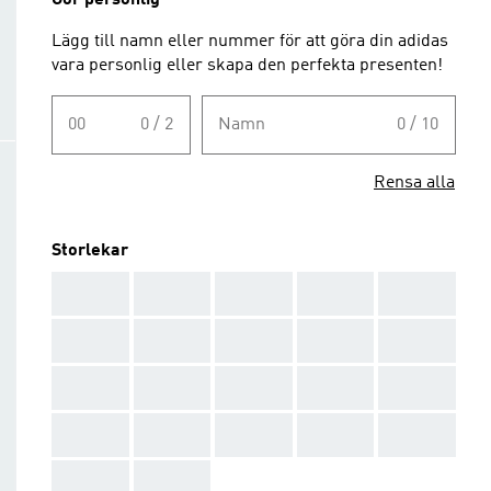
Gör personlig
Lägg till namn eller nummer för att göra din adidas
vara personlig eller skapa den perfekta presenten!
00
0 / 2
Namn
0 / 10
Rensa alla
Storlekar
AAA
AAA
AAA
AAA
AAA
AAA
AAA
AAA
AAA
AAA
AAA
AAA
AAA
AAA
AAA
AAA
AAA
AAA
AAA
AAA
AAA
AAA