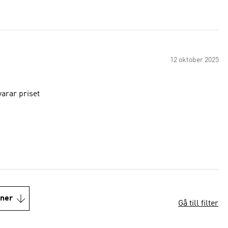
12 oktober 2025
ra T-shirt motsvarar priset
oner
Gå till filter