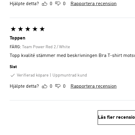
Hjälpte detta?
0
0
Rapportera recension
Toppen
FÄRG:
Team Power Red 2 / White
Topp kvalité stämmer med beskrivningen B
Sist
Verifierad köpare
Uppmuntrad kund
Hjälpte detta?
0
0
Rapportera recension
Läs fler recensi