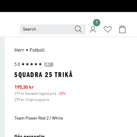
1
Herr • Fotboll
5.0
(110)
SQUADRA 25 TRIKÅ
Reapris
195,30 kr
279 kr Senaste lägsta pris
-30%
Rabatt
279 kr Ursprungspris
Team Power Red 2 / White