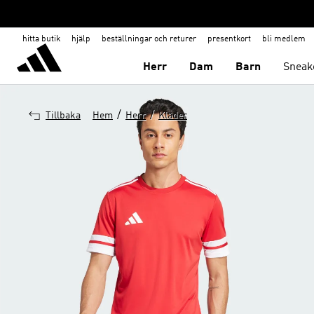
hitta butik
hjälp
beställningar och returer
presentkort
bli medlem
Herr
Dam
Barn
Sneak
/
/
Tillbaka
Hem
Herr
Kläder