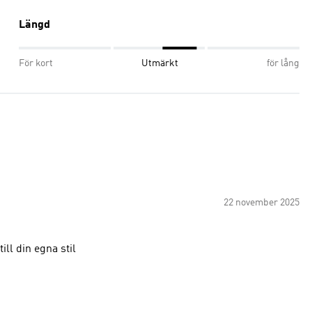
Längd
För kort
Utmärkt
för lång
22 november 2025
ll din egna stil