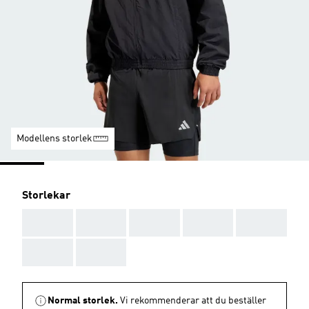
Modellens storlek
Storlekar
AAA
AAA
AAA
AAA
AAA
AAA
AAA
Normal storlek.
Vi rekommenderar att du beställer