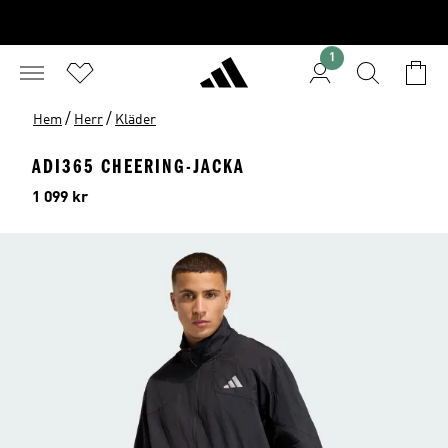
1
/
/
Hem
Herr
Kläder
ADI365 CHEERING-JACKA
Pris
1 099 kr