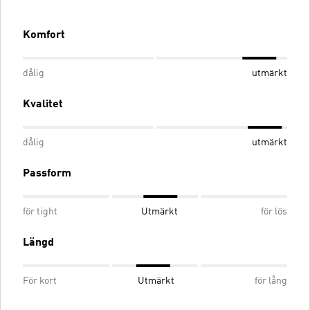
Komfort
dålig
utmärkt
Kvalitet
dålig
utmärkt
Passform
för tight
Utmärkt
för lös
Längd
För kort
Utmärkt
för lång