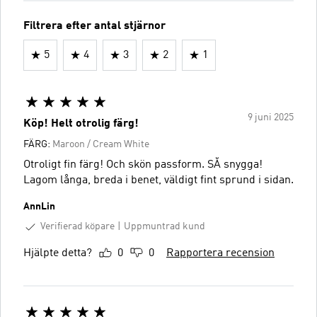
Filtrera efter antal stjärnor
5
4
3
2
1
9 juni 2025
Köp! Helt otrolig färg!
FÄRG:
Maroon / Cream White
Otroligt fin färg! Och skön passform. SÅ snygga!
Lagom långa, breda i benet, väldigt fint sprund i sidan.
AnnLin
Verifierad köpare
Uppmuntrad kund
Hjälpte detta?
0
0
Rapportera recension