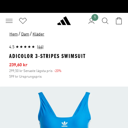
1
/
/
Hem
Dam
Kläder
4.5
(44)
ADICOLOR 3-STRIPES SWIMSUIT
Reapris
239,60 kr
299,50 kr Senaste lägsta pris
-20%
Rabatt
599 kr Ursprungspris