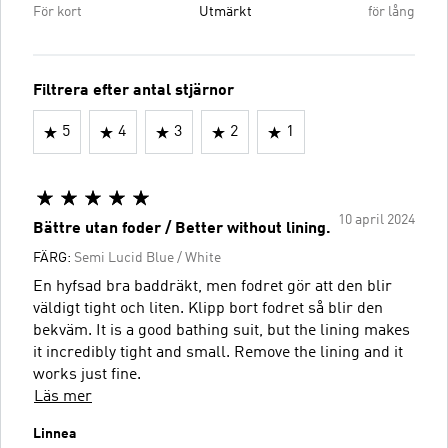
För kort
Utmärkt
för lång
Filtrera efter antal stjärnor
5
4
3
2
1
10 april 2024
Bättre utan foder / Better without lining.
FÄRG:
Semi Lucid Blue / White
En hyfsad bra baddräkt, men fodret gör att den blir
väldigt tight och liten. Klipp bort fodret så blir den
bekväm. It is a good bathing suit, but the lining makes
it incredibly tight and small. Remove the lining and it
works just fine.
Läs mer
Linnea