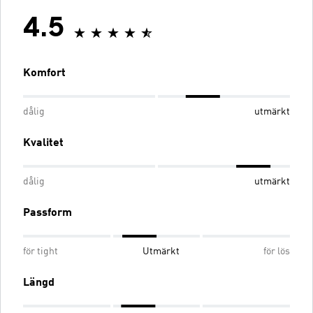
4.5
Komfort
dålig
utmärkt
Kvalitet
dålig
utmärkt
Passform
för tight
Utmärkt
för lös
Längd