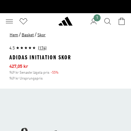
1
/
/
Hem
Basket
Skor
4.5
(174)
ADIDAS INITIATION SKOR
Reapris
427,05 kr
949 kr Senaste lägsta pris
-55%
Rabatt
949 kr Ursprungspris