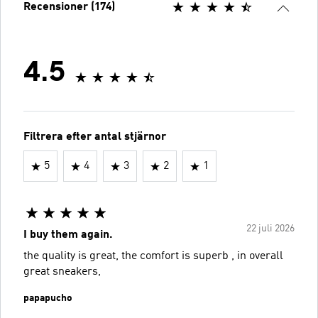
Recensioner (174)
4.5
Filtrera efter antal stjärnor
5
4
3
2
1
22 juli 2026
I buy them again.
the quality is great, the comfort is superb , in overall
great sneakers,
papapucho