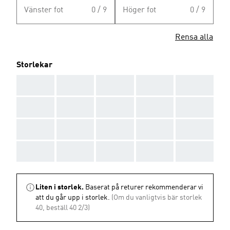
Vänster fot
0 / 9
Höger fot
0 / 9
Rensa alla
Storlekar
AAA
AAA
AAA
AAA
AAA
AAA
AAA
AAA
AAA
AAA
AAA
AAA
AAA
AAA
AAA
AAA
AAA
AAA
AAA
AAA
Liten i storlek.
Baserat på returer rekommenderar vi
att du går upp i storlek.
(Om du vanligtvis bär storlek
40, beställ 40 2/3)