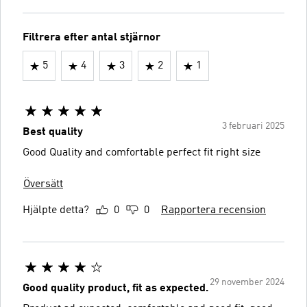
Filtrera efter antal stjärnor
5
4
3
2
1
3 februari 2025
Best quality
Good Quality and comfortable perfect fit right size
Översätt
Hjälpte detta?
0
0
Rapportera recension
29 november 2024
Good quality product, fit as expected.