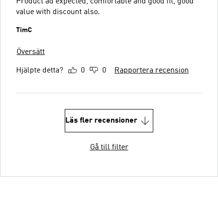
Product ad expected, comfortable and good fit, good
value with discount also.
TimC
Översätt
Hjälpte detta?
0
0
Rapportera recension
Läs fler recensioner
Gå till filter