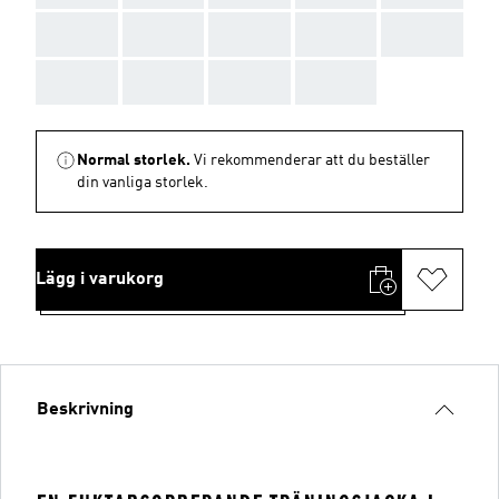
AAA
AAA
AAA
AAA
AAA
AAA
AAA
AAA
AAA
Normal storlek.
Vi rekommenderar att du beställer
din vanliga storlek.
Lägg i varukorg
Beskrivning