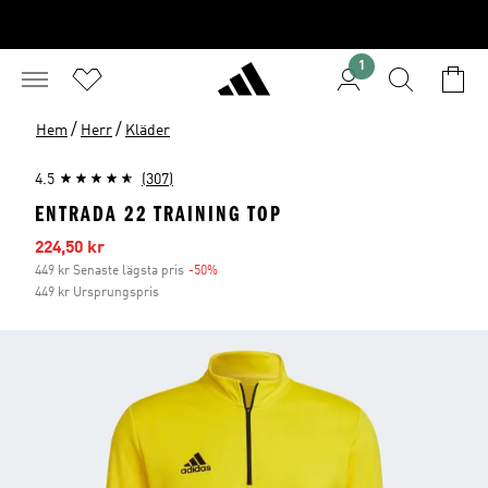
1
/
/
Hem
Herr
Kläder
4.5
(307)
ENTRADA 22 TRAINING TOP
Reapris
224,50 kr
449 kr Senaste lägsta pris
-50%
Rabatt
449 kr Ursprungspris