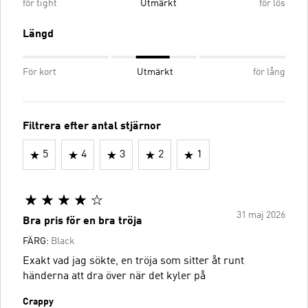
för tight
Utmärkt
för lös
Längd
För kort
Utmärkt
för lång
Filtrera efter antal stjärnor
5
4
3
2
1
31 maj 2026
Bra pris för en bra tröja
FÄRG:
Black
Exakt vad jag sökte, en tröja som sitter åt runt
händerna att dra över när det kyler på
Crappy