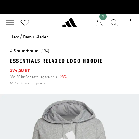
1
/
/
Hem
Dam
Kläder
4.5
(194)
ESSENTIALS RELAXED LOGO HOODIE
Reapris
274,50 kr
384,30 kr Senaste lägsta pris
-28%
Rabatt
549 kr Ursprungspris