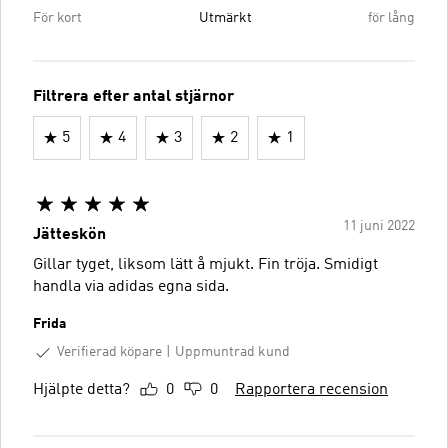
För kort
Utmärkt
för lång
Filtrera efter antal stjärnor
5
4
3
2
1
11 juni 2022
Jätteskön
Gillar tyget, liksom lätt å mjukt. Fin tröja. Smidigt
handla via adidas egna sida.
Frida
Verifierad köpare
Uppmuntrad kund
Hjälpte detta?
0
0
Rapportera recension