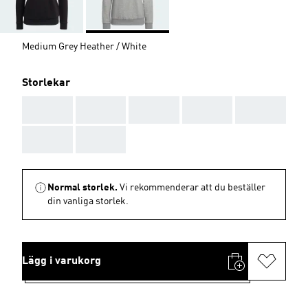
Medium Grey Heather / White
Storlekar
AAA
AAA
AAA
AAA
AAA
AAA
AAA
Normal storlek.
Vi rekommenderar att du beställer
din vanliga storlek.
Lägg i varukorg