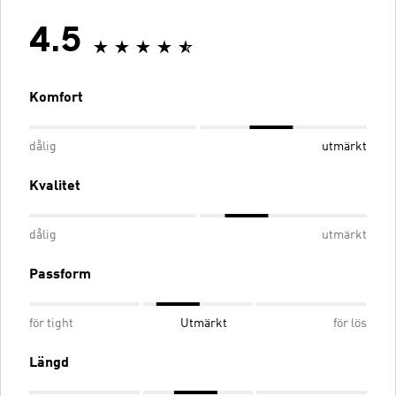
4.5
Komfort
dålig
utmärkt
Kvalitet
dålig
utmärkt
Passform
för tight
Utmärkt
för lös
Längd