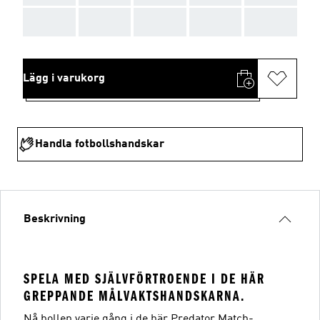
AAA
AAA
AAA
AAA
AAA
Lägg i varukorg
Handla fotbollshandskar
Beskrivning
SPELA MED SJÄLVFÖRTROENDE I DE HÄR
GREPPANDE MÅLVAKTSHANDSKARNA.
Nå bollen varje gång i de här Predator Match-