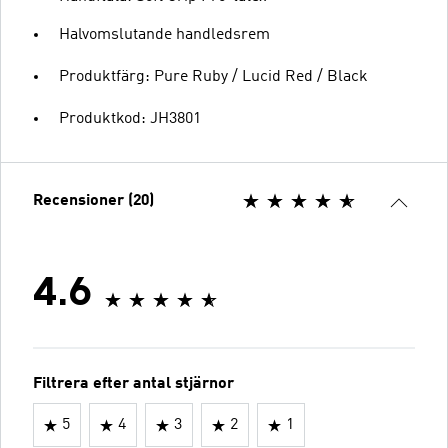
Halvomslutande handledsrem
Produktfärg: Pure Ruby / Lucid Red / Black
Produktkod: JH3801
Recensioner (20)
4.6
Filtrera efter antal stjärnor
5
4
3
2
1