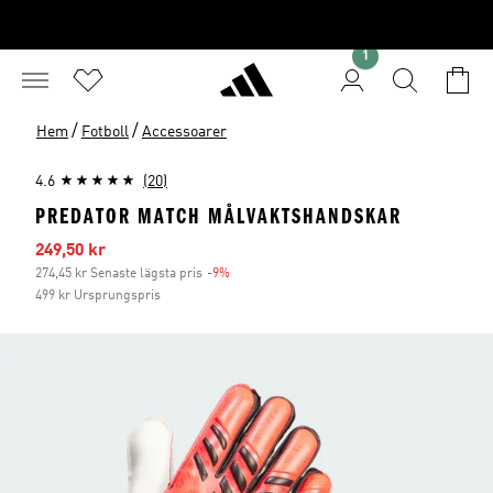
1
/
/
Hem
Fotboll
Accessoarer
4.6
(20)
PREDATOR MATCH MÅLVAKTSHANDSKAR
Reapris
249,50 kr
274,45 kr Senaste lägsta pris
-9%
Rabatt
499 kr Ursprungspris