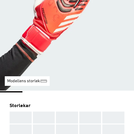
Modellens storlek
Storlekar
AAA
AAA
AAA
AAA
AAA
AAA
AAA
AAA
AAA
AAA