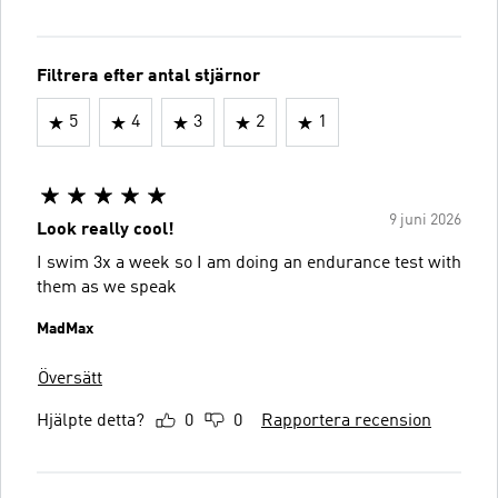
Filtrera efter antal stjärnor
5
4
3
2
1
9 juni 2026
Look really cool!
I swim 3x a week so I am doing an endurance test with
them as we speak
MadMax
Översätt
Hjälpte detta?
0
0
Rapportera recension