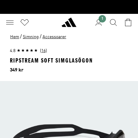
1
/
/
Hem
Simning
Accessoarer
4.8
(16)
RIPSTREAM SOFT SIMGLASÖGON
Pris
349 kr