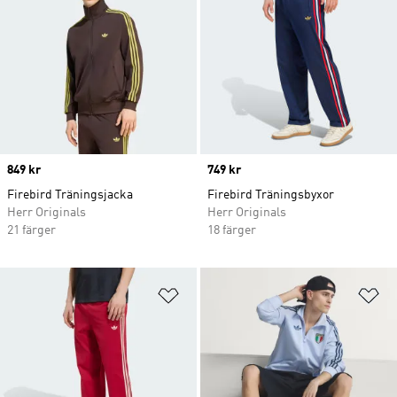
Price
849 kr
Price
749 kr
Firebird Träningsjacka
Firebird Träningsbyxor
Herr Originals
Herr Originals
21 färger
18 färger
Lägg till på önskelistan
Lä