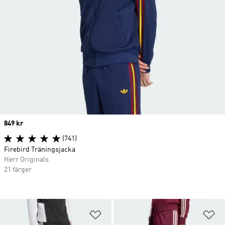
Price
849 kr
(741)
Firebird Träningsjacka
Herr Originals
21 färger
Lägg till på önskelistan
Lä