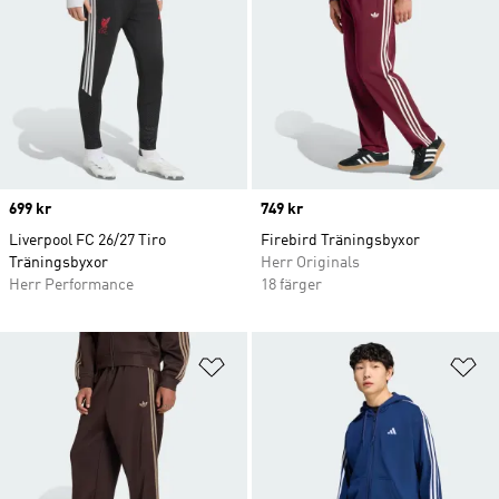
Price
699 kr
Price
749 kr
Liverpool FC 26/27 Tiro
Firebird Träningsbyxor
Träningsbyxor
Herr Originals
Herr Performance
18 färger
Lägg till på önskelistan
Lä