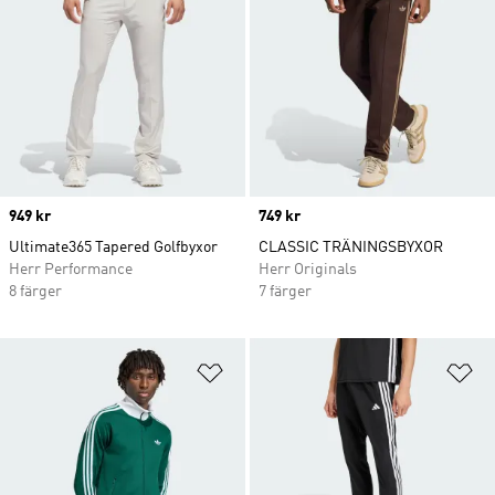
Price
949 kr
Price
749 kr
Ultimate365 Tapered Golfbyxor
CLASSIC TRÄNINGSBYXOR
Herr Performance
Herr Originals
8 färger
7 färger
Lägg till på önskelistan
Lä