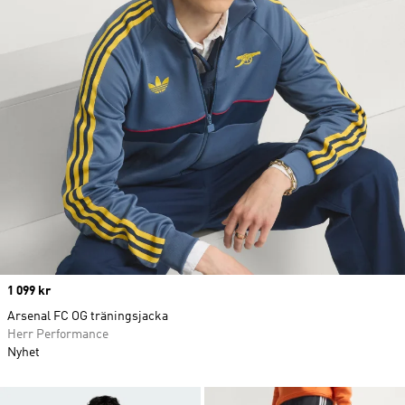
Price
1 099 kr
Arsenal FC OG träningsjacka
Herr Performance
Nyhet