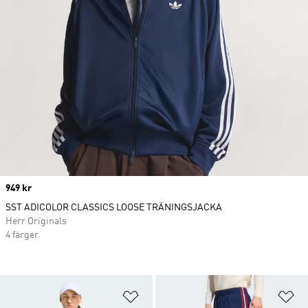
Price
949 kr
SST ADICOLOR CLASSICS LOOSE TRÄNINGSJACKA
Herr Originals
4 färger
Lägg till på önskelistan
Lä