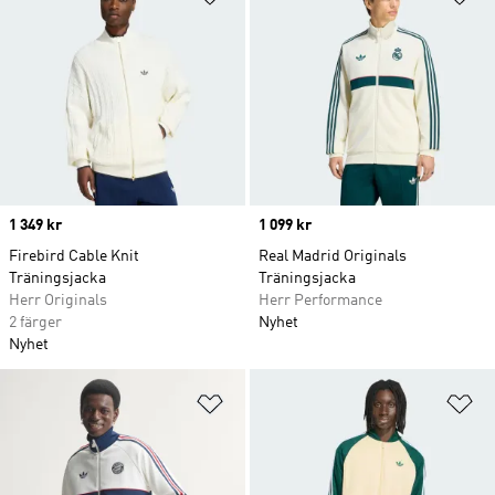
Price
1 349 kr
Price
1 099 kr
Firebird Cable Knit
Real Madrid Originals
Träningsjacka
Träningsjacka
Herr Originals
Herr Performance
2 färger
Nyhet
Nyhet
Lägg till på önskelistan
Lä