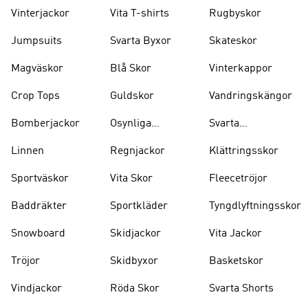
Vinterjackor
Vita T-shirts
Rugbyskor
Jumpsuits
Svarta Byxor
Skateskor
Magväskor
Blå Skor
Vinterkappor
Crop Tops
Guldskor
Vandringskängor
Bomberjackor
Osynliga
Svarta
Strumpor
Ryggsäckar
Linnen
Regnjackor
Klättringsskor
Sportväskor
Vita Skor
Fleecetröjor
Baddräkter
Sportkläder
Tyngdlyftningsskor
Snowboard
Skidjackor
Vita Jackor
Tröjor
Skidbyxor
Basketskor
Vindjackor
Röda Skor
Svarta Shorts