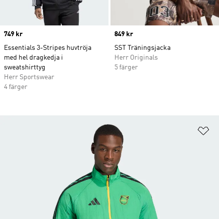
Price
749 kr
Price
849 kr
Essentials 3-Stripes huvtröja
SST Träningsjacka
med hel dragkedja i
Herr Originals
sweatshirttyg
5 färger
Herr Sportswear
4 färger
Lä