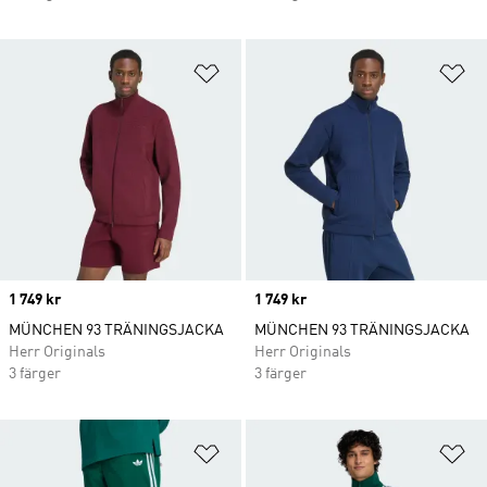
Lägg till på önskelistan
Lä
Price
1 749 kr
Price
1 749 kr
MÜNCHEN 93 TRÄNINGSJACKA
MÜNCHEN 93 TRÄNINGSJACKA
Herr Originals
Herr Originals
3 färger
3 färger
Lägg till på önskelistan
Lä