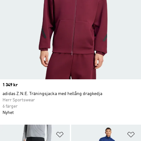
Price
1 349 kr
adidas Z.N.E. Träningsjacka med hellång dragkedja
Herr Sportswear
6 färger
Nyhet
Lägg till på önskelistan
Lä