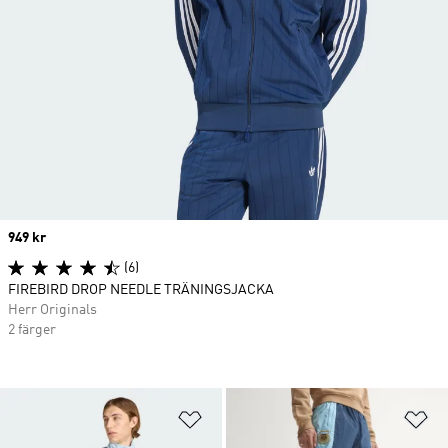
Price
949 kr
(6)
FIREBIRD DROP NEEDLE TRÄNINGSJACKA
Herr Originals
2 färger
Lägg till på önskelistan
Lä