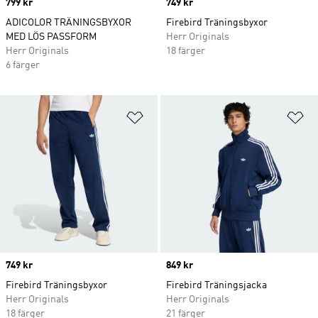
Price
799 kr
Price
749 kr
ADICOLOR TRÄNINGSBYXOR
Firebird Träningsbyxor
MED LÖS PASSFORM
Herr Originals
Herr Originals
18 färger
6 färger
Lägg till på önskelistan
Lä
Price
749 kr
Price
849 kr
Firebird Träningsbyxor
Firebird Träningsjacka
Herr Originals
Herr Originals
18 färger
21 färger