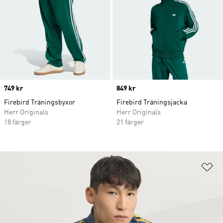
Price
749 kr
Price
849 kr
Firebird Träningsbyxor
Firebird Träningsjacka
Herr Originals
Herr Originals
18 färger
21 färger
Lä