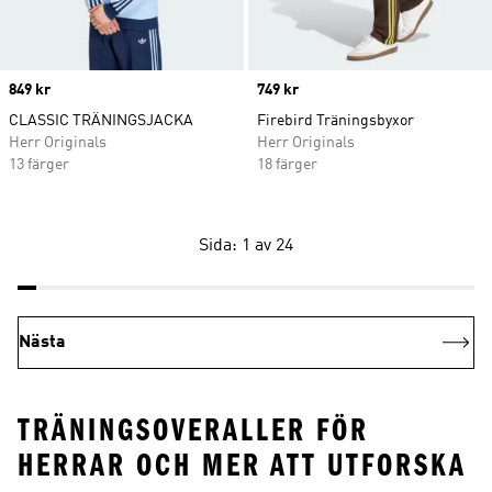
Price
849 kr
Price
749 kr
CLASSIC TRÄNINGSJACKA
Firebird Träningsbyxor
Herr Originals
Herr Originals
13 färger
18 färger
Sida: 1 av 24
Nästa
TRÄNINGSOVERALLER FÖR
HERRAR OCH MER ATT UTFORSKA