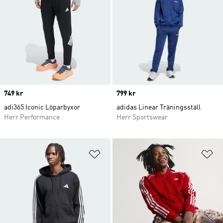
Price
749 kr
Price
799 kr
adi365 Iconic Löparbyxor
adidas Linear Träningsställ
Herr Performance
Herr Sportswear
Lägg till på önskelistan
Lä