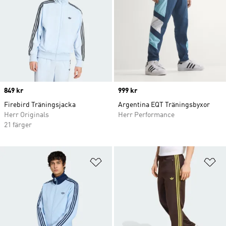
Price
849 kr
Price
999 kr
Firebird Träningsjacka
Argentina EQT Träningsbyxor
Herr Originals
Herr Performance
21 färger
Lägg till på önskelistan
Lä