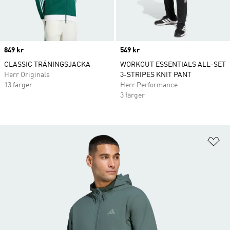
Price
849 kr
Price
549 kr
CLASSIC TRÄNINGSJACKA
WORKOUT ESSENTIALS ALL-SET
Herr Originals
3-STRIPES KNIT PANT
13 färger
Herr Performance
3 färger
Lä