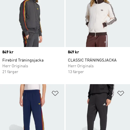
Price
849 kr
Price
849 kr
Firebird Träningsjacka
CLASSIC TRÄNINGSJACKA
Herr Originals
Herr Originals
21 färger
13 färger
Lägg till på önskelistan
Lä