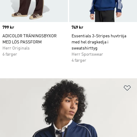
Price
799 kr
Price
749 kr
ADICOLOR TRÄNINGSBYXOR
Essentials 3-Stripes huvtröja
MED LÖS PASSFORM
med hel dragkedja i
Herr Originals
sweatshirttyg
6 färger
Herr Sportswear
4 färger
Lä