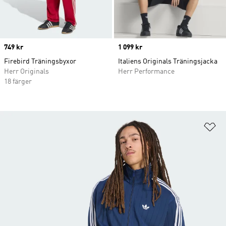
Price
749 kr
Price
1 099 kr
Firebird Träningsbyxor
Italiens Originals Träningsjacka
Herr Originals
Herr Performance
18 färger
Lä