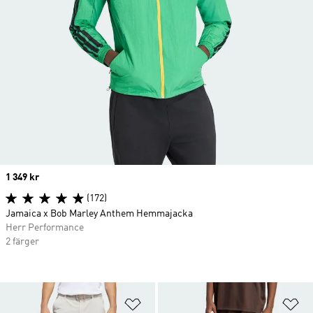
Price
1 349 kr
(172)
Jamaica x Bob Marley Anthem Hemmajacka
Herr Performance
2 färger
Lägg till på önskelistan
Lä