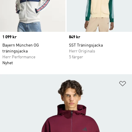
Price
1 099 kr
Price
849 kr
Bayern München OG
SST Träningsjacka
träningsjacka
Herr Originals
Herr Performance
5 färger
Nyhet
Lä