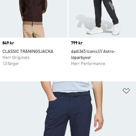
Price
849 kr
Price
799 kr
CLASSIC TRÄNINGSJACKA
dadi365 Iconic/// Astro-
Herr Originals
löparbyxor
13 färger
Herr Performance
Lä