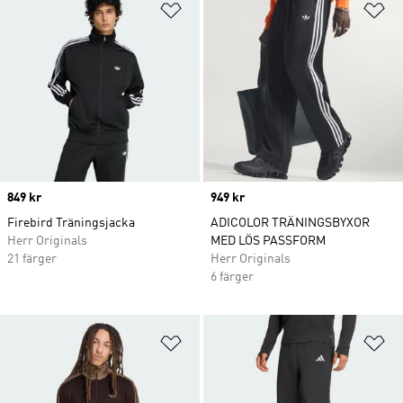
Lägg till på önskelistan
Lä
Price
849 kr
Price
949 kr
Firebird Träningsjacka
ADICOLOR TRÄNINGSBYXOR
Herr Originals
MED LÖS PASSFORM
21 färger
Herr Originals
6 färger
Lägg till på önskelistan
Lä