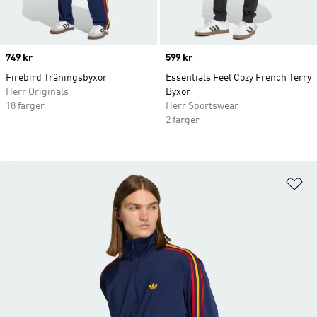
Price
749 kr
Price
599 kr
Firebird Träningsbyxor
Essentials Feel Cozy French Terry
Herr Originals
Byxor
18 färger
Herr Sportswear
2 färger
Lä