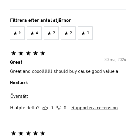
Filtrera efter antal stjärnor
5
4
3
2
1
30 maj 2026
Great
Great and cooolllllll should buy cause good value a
Hoollock
Översätt
Hjälpte detta?
0
0
Rapportera recension