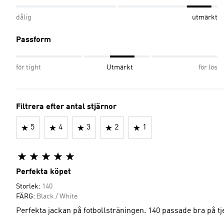
dålig
utmärkt
Passform
för tight
Utmärkt
för lös
Filtrera efter antal stjärnor
5
4
3
2
1
Perfekta köpet
Storlek:
140
FÄRG:
Black / White
Perfekta jackan på fotbollsträningen. 140 passade bra på tje