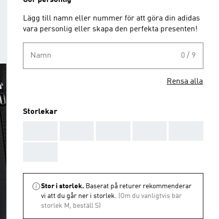
Gör personlig
Lägg till namn eller nummer för att göra din adidas
vara personlig eller skapa den perfekta presenten!
Namn
0 / 9
Rensa alla
Storlekar
AAA
AAA
AAA
AAA
AAA
AAA
Stor i storlek.
Baserat på returer rekommenderar
vi att du går ner i storlek.
(Om du vanligtvis bär
storlek M, beställ S)