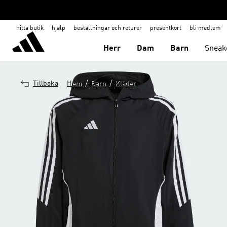
hitta butik
hjälp
beställningar och returer
presentkort
bli medlem
Herr
Dam
Barn
Sneak
/
/
Tillbaka
Hem
Barn
Kläder