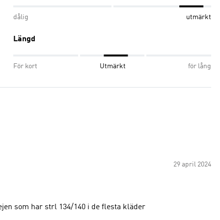
dålig
utmärkt
Längd
För kort
Utmärkt
för lång
29 april 2024
jen som har strl 134/140 i de flesta kläder