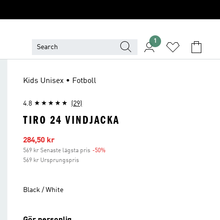
1
Kids Unisex • Fotboll
4.8
(29)
TIRO 24 VINDJACKA
Reapris
284,50 kr
569 kr Senaste lägsta pris
-50%
Rabatt
569 kr Ursprungspris
Black / White