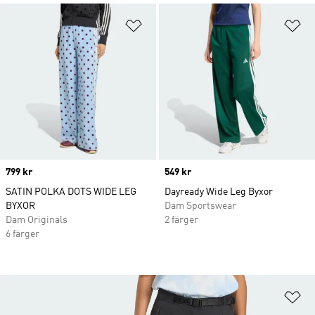
Lägg till på önskelistan
Lä
Price
799 kr
Price
549 kr
SATIN POLKA DOTS WIDE LEG
Dayready Wide Leg Byxor
BYXOR
Dam Sportswear
Dam Originals
2 färger
6 färger
Lä