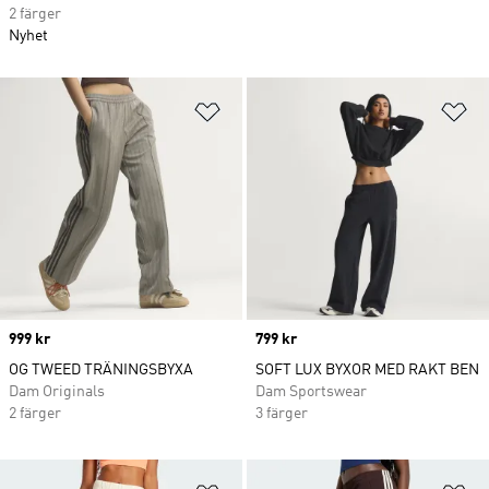
2 färger
Nyhet
Lägg till på önskelistan
Lä
Price
999 kr
Price
799 kr
OG TWEED TRÄNINGSBYXA
SOFT LUX BYXOR MED RAKT BEN
Dam Originals
Dam Sportswear
2 färger
3 färger