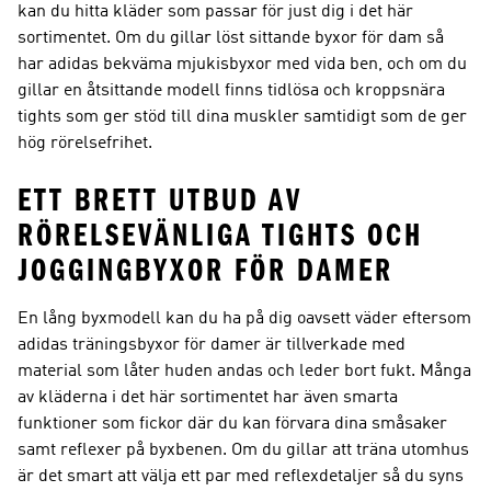
kan du hitta kläder som passar för just dig i det här
sortimentet. Om du gillar löst sittande byxor för dam så
har adidas bekväma mjukisbyxor med vida ben, och om du
gillar en åtsittande modell finns tidlösa och kroppsnära
tights som ger stöd till dina muskler samtidigt som de ger
hög rörelsefrihet.
ETT BRETT UTBUD AV
RÖRELSEVÄNLIGA TIGHTS OCH
JOGGINGBYXOR FÖR DAMER
En lång byxmodell kan du ha på dig oavsett väder eftersom
adidas träningsbyxor för damer är tillverkade med
material som låter huden andas och leder bort fukt. Många
av kläderna i det här sortimentet har även smarta
funktioner som fickor där du kan förvara dina småsaker
samt reflexer på byxbenen. Om du gillar att träna utomhus
är det smart att välja ett par med reflexdetaljer så du syns