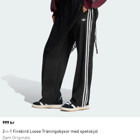
Price
999 kr
2-i-1 Firebird Loose Träningsbyxor med spetskjol
Dam Originals