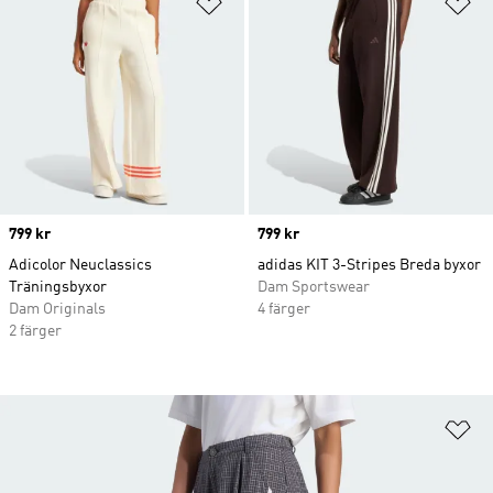
Lägg till på önskelistan
Lä
Price
799 kr
Price
799 kr
Adicolor Neuclassics
adidas KIT 3-Stripes Breda byxor
Träningsbyxor
Dam Sportswear
Dam Originals
4 färger
2 färger
Lä