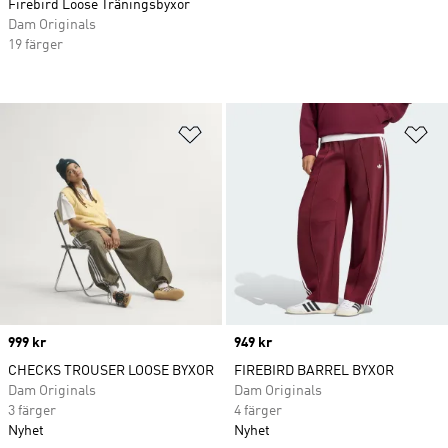
Firebird Loose Träningsbyxor
Dam Originals
19 färger
Lägg till på önskelistan
Lä
Price
999 kr
Price
949 kr
CHECKS TROUSER LOOSE BYXOR
FIREBIRD BARREL BYXOR
Dam Originals
Dam Originals
3 färger
4 färger
Nyhet
Nyhet