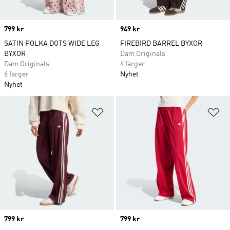
Price
799 kr
Price
949 kr
SATIN POLKA DOTS WIDE LEG
FIREBIRD BARREL BYXOR
BYXOR
Dam Originals
Dam Originals
4 färger
6 färger
Nyhet
Nyhet
Lägg till på önskelistan
Lä
Price
799 kr
Price
799 kr