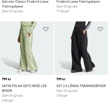
Adicolor Classic Firebird Loose
Firebird Loose Träningsbyxor
Träningsbyxor
Dam Originals
Dam Originals
19 färger
Lägg till på önskelistan
Lä
Price
799 kr
Price
799 kr
SATIN POLKA DOTS WIDE LEG
SST 2.0 LÅNGA TRÄNINGSBYXOR
BYXOR
Dam Originals
Dam Originals
2 färger
6 färger