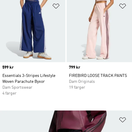
Lägg till på önskelistan
Lä
Price
599 kr
Price
799 kr
Essentials 3-Stripes Lifestyle
FIREBIRD LOOSE TRACK PANTS
Woven Parachute Byxor
Dam Originals
Dam Sportswear
19 färger
4 färger
Lä