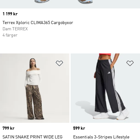
Price
1 199 kr
Terrex Xploric CLIMA365 Cargobyxor
Dam TERREX
4 färger
Lägg till på önskelistan
Lä
Price
799 kr
Price
599 kr
SATIN SNAKE PRINT WIDE LEG
Essentials 3-Stripes Lifestyle