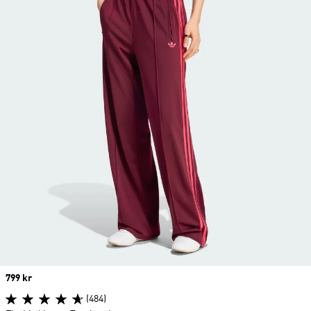
Price
799 kr
(484)