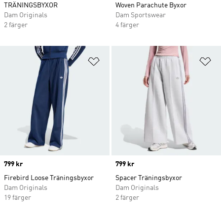
TRÄNINGSBYXOR
Woven Parachute Byxor
Dam Originals
Dam Sportswear
2 färger
4 färger
Lägg till på önskelistan
Lä
Price
799 kr
Price
799 kr
Firebird Loose Träningsbyxor
Spacer Träningsbyxor
Dam Originals
Dam Originals
19 färger
2 färger