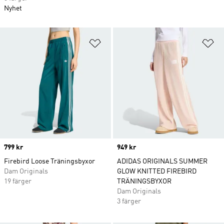
Nyhet
Lägg till på önskelistan
Lä
Price
799 kr
Price
949 kr
Firebird Loose Träningsbyxor
ADIDAS ORIGINALS SUMMER
Dam Originals
GLOW KNITTED FIREBIRD
19 färger
TRÄNINGSBYXOR
Dam Originals
3 färger