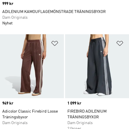
Price
999 kr
ADILENIUM KAMOUFLAGEMÖNSTRADE TRÄNINGSBYXOR
Dam Originals
Nyhet
Lägg till på önskelistan
Lä
Price
949 kr
Price
1 099 kr
Adicolor Classic Firebird Loose
FIREBIRD ADILENIUM
Träningsbyxor
TRÄNINGSBYXOR
Dam Originals
Dam Originals
2 färger