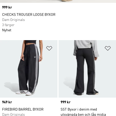
Price
999 kr
CHECKS TROUSER LOOSE BYXOR
Dam Originals
3 färger
Nyhet
Lägg till på önskelistan
Lä
Price
949 kr
Price
999 kr
FIREBIRD BARREL BYXOR
SST Byxor i denim med
Dam Originals
utsvängda ben och låg midja