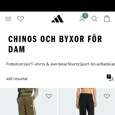
1
CHINOS OCH BYXOR FÖR
DAM
Fotbollströjor
T-shirts & överdelar
Shorts
Sport-bh:ar
Badklä
2
460 resultat
Lägg till på önskelistan
Lä