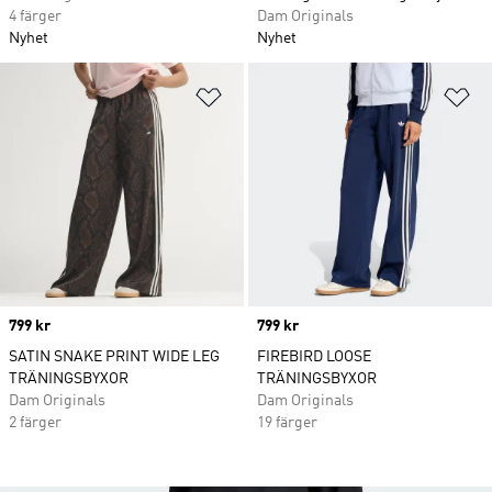
4 färger
Dam Originals
Nyhet
Nyhet
Lägg till på önskelistan
Lä
Price
799 kr
Price
799 kr
SATIN SNAKE PRINT WIDE LEG
FIREBIRD LOOSE
TRÄNINGSBYXOR
TRÄNINGSBYXOR
Dam Originals
Dam Originals
2 färger
19 färger