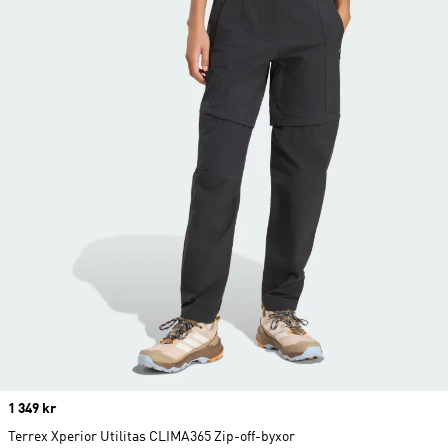
Price
1 349 kr
Terrex Xperior Utilitas CLIMA365 Zip-off-byxor