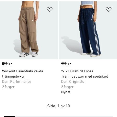
Lägg till på önskelistan
Lä
Price
599 kr
Price
999 kr
Workout Essentials Vävda
2-i-1 Firebird Loose
träningsbyxor
Träningsbyxor med spetskjol
Dam Performance
Dam Originals
2 färger
2 färger
Nyhet
Sida: 1 av 10