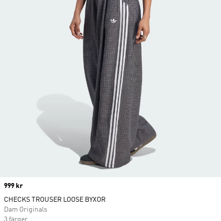
Price
999 kr
CHECKS TROUSER LOOSE BYXOR
Dam Originals
3 färger