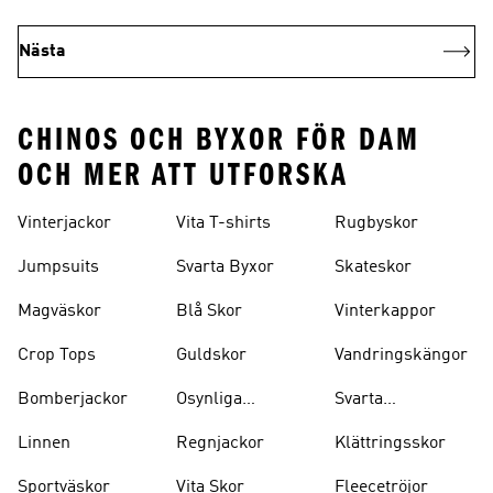
Nästa
CHINOS OCH BYXOR FÖR DAM
OCH MER ATT UTFORSKA
Vinterjackor
Vita T-shirts
Rugbyskor
Jumpsuits
Svarta Byxor
Skateskor
Magväskor
Blå Skor
Vinterkappor
Crop Tops
Guldskor
Vandringskängor
Bomberjackor
Osynliga
Svarta
Strumpor
Ryggsäckar
Linnen
Regnjackor
Klättringsskor
Sportväskor
Vita Skor
Fleecetröjor