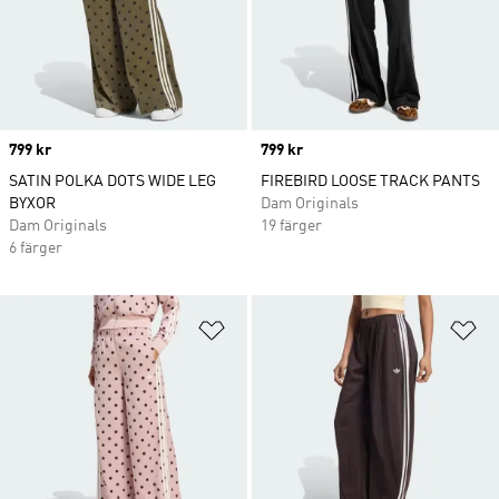
Price
799 kr
Price
799 kr
SATIN POLKA DOTS WIDE LEG
FIREBIRD LOOSE TRACK PANTS
BYXOR
Dam Originals
Dam Originals
19 färger
6 färger
Lägg till på önskelistan
Lä