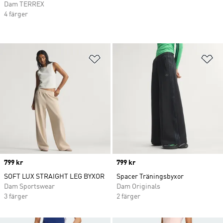
Dam TERREX
4 färger
Lägg till på önskelistan
Lä
Price
799 kr
Price
799 kr
SOFT LUX STRAIGHT LEG BYXOR
Spacer Träningsbyxor
Dam Sportswear
Dam Originals
3 färger
2 färger