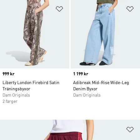
Lägg till på önskelistan
Lä
Price
999 kr
Price
1 199 kr
Liberty London Firebird Satin
Adibreak Mid-Rise Wide-Leg
Träningsbyxor
Denim Byxor
Dam Originals
Dam Originals
2 färger
Lä