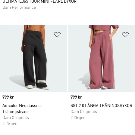
ULTIMATE365 TOUR MINI FLARE BYXOR
Dam Performance
Lägg till på önskelistan
Lä
Price
799 kr
Price
799 kr
Adicolor Neuclassics
SST 2.0 LÅNGA TRÄNINGSBYXOR
Träningsbyxor
Dam Originals
Dam Originals
2 färger
2 färger