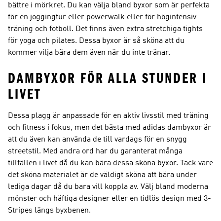
bättre i mörkret. Du kan välja bland byxor som är perfekta
för en joggingtur eller powerwalk eller för högintensiv
träning och fotboll. Det finns även extra stretchiga tights
för yoga och pilates. Dessa byxor är så sköna att du
kommer vilja bära dem även när du inte tränar.
DAMBYXOR FÖR ALLA STUNDER I
LIVET
Dessa plagg är anpassade för en aktiv livsstil med träning
och fitness i fokus, men det bästa med adidas dambyxor är
att du även kan använda de till vardags för en snygg
streetstil. Med andra ord har du garanterat många
tillfällen i livet då du kan bära dessa sköna byxor. Tack vare
det sköna materialet är de väldigt sköna att bära under
lediga dagar då du bara vill koppla av. Välj bland moderna
mönster och häftiga designer eller en tidlös design med 3-
Stripes längs byxbenen.