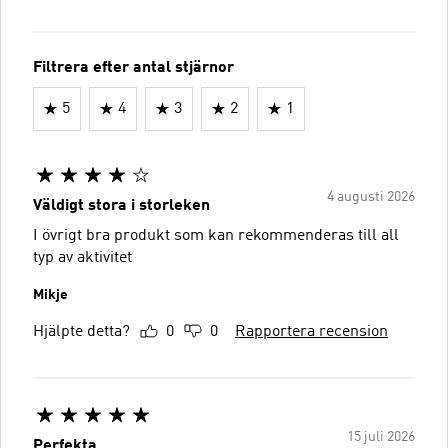
Filtrera efter antal stjärnor
5
4
3
2
1
4 augusti 2026
Väldigt stora i storleken
I övrigt bra produkt som kan rekommenderas till all
typ av aktivitet
Mikje
Hjälpte detta?
0
0
Rapportera recension
15 juli 2026
Perfekta