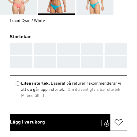
Lucid Cyan / White
Storlekar
AAA
AAA
AAA
AAA
AAA
AAA
AAA
AAA
AAA
AAA
Liten i storlek.
Baserat på returer rekommenderar vi
att du går upp i storlek.
(Om du vanligtvis bär storlek
M, beställ L)
Lägg i varukorg