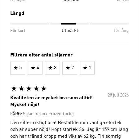
Längd
För kort
Utmärkt
för lång
Filtrera efter antal stjärnor
5
4
3
2
1
28 juli 2026
Kvaliteten är mycket bra som alltid!
Mycket nöjd!
FÄRG:
Solar Turbo / Frozen Turbo
Den sitter riktigt bra! Beställde min vanliga storlek
och är super nöjd! Köpt storlek 36: Jag är 159 cm lång
och har tränad kropp med vikt av 62 kg. Fin somrig