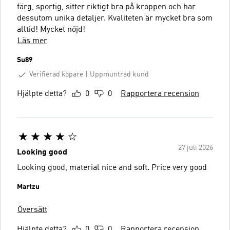
färg, sportig, sitter riktigt bra på kroppen och har
dessutom unika detaljer. Kvaliteten är mycket bra som
alltid! Mycket nöjd!
Läs mer
Su89
Verifierad köpare
Uppmuntrad kund
Hjälpte detta?
0
0
Rapportera recension
27 juli 2026
Looking good
Looking good, material nice and soft. Price very good
Martzu
Översätt
Hjälpte detta?
0
0
Rapportera recension