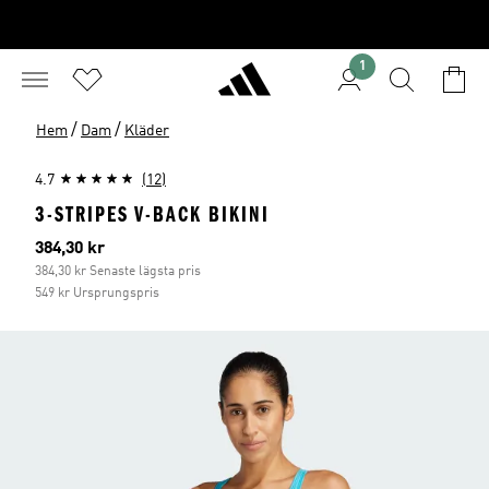
1
/
/
Hem
Dam
Kläder
4.7
(12)
3-STRIPES V-BACK BIKINI
Aktuellt pris
384,30 kr
384,30 kr Senaste lägsta pris
549 kr Ursprungspris