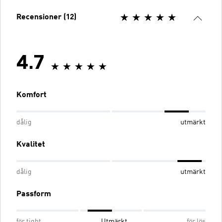
Recensioner (12)
4.7
Komfort
dålig
utmärkt
Kvalitet
dålig
utmärkt
Passform
för tight
Utmärkt
för lös